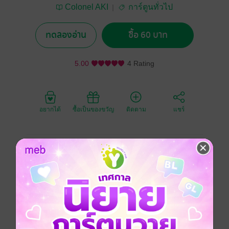
Colonel AKI
การ์ตูนทั่วไป
ทดลองอ่าน
ซื้อ 60 บาท
5.00
4 Rating
อยากได้
ซื้อเป็นของขวัญ
ติดตาม
แชร์
พาโรดี้
การ์ตูนแก๊ก
ประเภทไฟล์
pdf
วันที่วางขาย
13 กันยายน 2565
ความยาว
26 หน้า