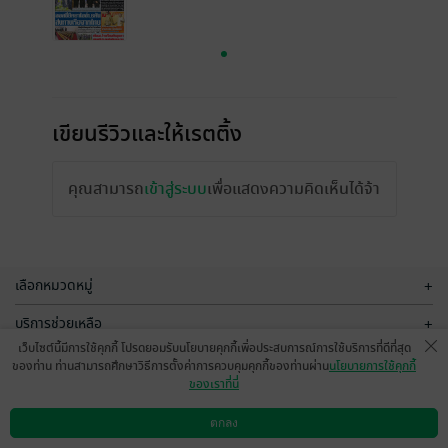
เขียนรีวิวและให้เรตติ้ง
คุณสามารถ
เข้าสู่ระบบ
เพื่อแสดงความคิดเห็นได้จ้า
เลือกหมวดหมู่
+
บริการช่วยเหลือ
+
เว็บไซต์นี้มีการใช้คุกกี้ โปรดยอมรับนโยบายคุกกี้เพื่อประสบการณ์การใช้บริการที่ดีที่สุด
เกี่ยวกับเรา
+
ของท่าน ท่านสามารถศึกษาวิธีการตั้งค่าการควบคุมคุกกี้ของท่านผ่าน
นโยบายการใช้คุกกี้
ของเราที่นี่
กลุ่มธุรกิจในเครือ
+
ตกลง
ดาวน์โหลดแอป
วิธีการใช้งาน
ติดต่อเรา