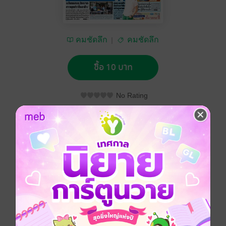
คมชัดลึก
คมชัดลึก
ซื้อ 10 บาท
No Rating
อยากได้
ซื้อเป็นของขวัญ
ติดตาม
แชร์
คมชัดลึก วันอาทิตย์ที่ 18 มกราคม พ.ศ.2558
ประเภทไฟล์
pdf
วันที่วางขาย
18 มกราคม 2558