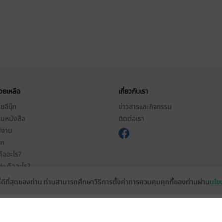
่วยเหลือ
เกี่ยวกับเรา
อีบุ๊ก
ข่าวสารและกิจกรรม
านหนังสือ
ติดต่อเรา
ช้งาน
in
ืออะไร?
de คืออะไร?
ในการใช้บริการ
ที่ดีที่สุดของท่าน ท่านสามารถศึกษาวิธีการตั้งค่าการควบคุมคุกกี้ของท่านผ่าน
นโยบ
วามเป็นส่วนตัว
ว็บไซต์