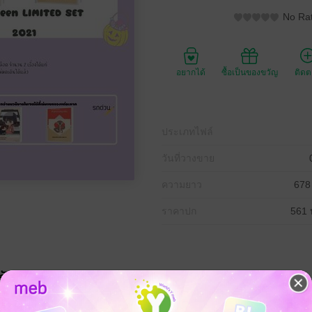
No Rat
อยากได้
ซื้อเป็นของขวัญ
ติด
ประเภทไฟล์
วันที่วางขาย
ความยาว
678
ราคาปก
561 
รับ