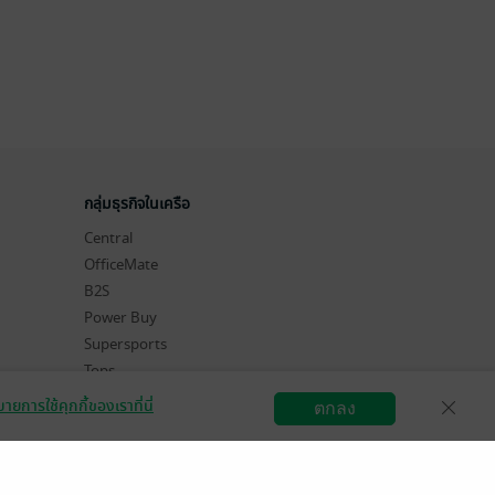
กลุ่มธุรกิจในเครือ
Central
OfficeMate
B2S
Power Buy
Supersports
Tops
Hytexts
ายการใช้คุกกี้ของเราที่นี่
ตกลง
สมัครขายอีบุ๊ก
วิธีการใช้งาน
ติดต่อเรา