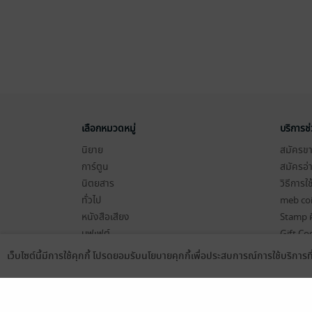
เลือกหมวดหมู่
บริการช
นิยาย
สมัครขาย
การ์ตูน
สมัครอ่
นิตยสาร
วิธีการใ
ทั่วไป
meb co
หนังสือเสียง
Stamp ค
บุฟเฟต์
Gift Co
เงื่อนไข
เว็บไซต์นี้มีการใช้คุกกี้ โปรดยอมรับนโยบายคุกกี้เพื่อประสบการณ์การใช้บริการ
Language
ดาวน์โหลดแอป
นโยบายค
แผนผังเ