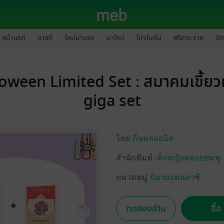
หน้าแรก
ขายดี
ใหม่มาแรง
มาใหม่
โปรโมชัน
ฟรีกระจาย
ฮิต
oween Limited Set : สมาคมเขี้ย
giga set
โดย
ถิ่นพลอยนิล
สำนักพิมพ์
เด็กหญิงพลอยชมพู
หมวดหมู่
นิยายแฟนตาซี
ทดลองอ่าน
ซื้