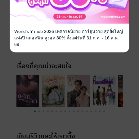
ประเภทไฟล์
pdf, epub
(สารบัญ)
วันที่วางขาย
26 กุมภาพันธ์ 2566
World's Y meb 2026 เทศกาลนิยาย การ์ตูนวาย สุดยิ่งใหญ่
ความยาว
180 หน้า (≈ 40,029 คำ)
แห่งปี ลดสุดฟิน สูงสุด 80% ตั้งแต่วันที่ 31 ก.ค. - 16 ส.ค.
69
ราคาปก
230 บาท (ประหยัด 35%)
เรื่องที่คุณน่าจะสนใจ
เขียนรีวิวและให้เรตติ้ง