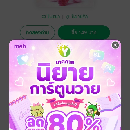
ไปรยา
นิยายรัก
ทดลองอ่าน
ซื้อ 149 บาท
5.00
3 Rating
อยากได้
ซื้อเป็นของขวัญ
ติดตาม
แชร์
เขาเป็นคนช่วยเธอไม่ให้ถูกรุมโทรม
แต่เขากลับเป็นคนเปิดบริสุทธิ์เธอเสียเอง
จากที่เคยเชื่อว่ารักแท้ต้องใช้เวลาเป็นเครื่องพิสูจน์
แต่รอยจูบกับรสรักจากชายหนุ่มที่เพิ่งพบหน้า
ทำให้เธอรับรู้ว่า ความรักดีๆ อยู่เหนือกาลเวลา