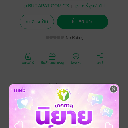
BURAPAT COMICS
การ์ตูนทั่วไป
ทดลองอ่าน
ซื้อ 60 บาท
No Rating
อยากได้
ซื้อเป็นของขวัญ
ติดตาม
แชร์
“มือปราบพญายม” เป็นเรื่องราวของ 4 สุดยอดมือปราบ ผู้
ทำหน้าที่ปราบคนพาล อภิบาลคนดี ซึ่งทั้งสี่คนนี้ก็จะมี
ความสามารถเฉพาะตัวที่แตกต่างกันไป แต่ล้วนถือว่าอยู่
ในระดับยอดฝีมือที่หาตัวจับยากทั้งสิ้น ในครั้งนี้พวกเขาจะ
ต้องเผชิญหน้ากับขบวนการสิบสามมือสังหารอันน่าสะพรึง
กลัว และต้องไขปริศนาให้ได้ด้วยว่าหัวหน้าใหญ่ที่อยู่เบื้อง
หลังขบวนการนี้เป็นใคร!?