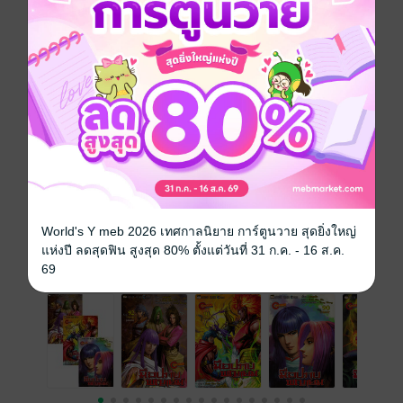
การ์ตูนจีน
กำลังภายใน
แอกชัน
ซีรีส์
มือปราบพญายม
ประเภทไฟล์
pdf
วันที่วางขาย
01 มีนาคม 2566
ความยาว
133 หน้า
ราคาปก
75 บาท (ประหยัด 20%)
World's Y meb 2026 เทศกาลนิยาย การ์ตูนวาย สุดยิ่งใหญ่
แห่งปี ลดสุดฟิน สูงสุด 80% ตั้งแต่วันที่ 31 ก.ค. - 16 ส.ค.
เล่มอื่นๆ ในซีรีส์
ดูทั้งหมด
69