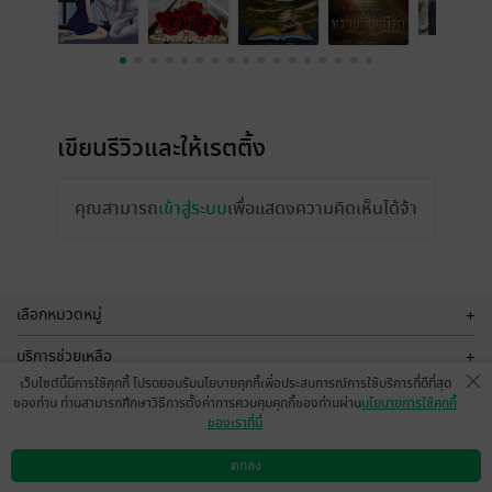
เขียนรีวิวและให้เรตติ้ง
คุณสามารถ
เข้าสู่ระบบ
เพื่อแสดงความคิดเห็นได้จ้า
เลือกหมวดหมู่
+
บริการช่วยเหลือ
+
เว็บไซต์นี้มีการใช้คุกกี้ โปรดยอมรับนโยบายคุกกี้เพื่อประสบการณ์การใช้บริการที่ดีที่สุด
เกี่ยวกับเรา
+
ของท่าน ท่านสามารถศึกษาวิธีการตั้งค่าการควบคุมคุกกี้ของท่านผ่าน
นโยบายการใช้คุกกี้
ของเราที่นี่
กลุ่มธุรกิจในเครือ
+
ตกลง
ดาวน์โหลดแอป
วิธีการใช้งาน
ติดต่อเรา