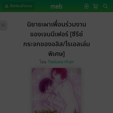
ล็อกอินเข้าระบบ
นิยายเผาเพื่อนร่วมงาน
ของเจนนีเฟอร์ [ซีรีย์
กระจกของอลิส/ไรเอลเล่ม
พิเศษ]
โดย
Titellaire+Rain