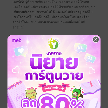
เฟอร์เริ่มรู้สึกอยากจิ้นความรักระหว่างเทรเวอร์ ไรเอล
และไวเลอร์ แต่เพราะเทรเวอร์มีพี่ชายที่แสนน่ากลัวอยู่ น่า
เสียดายที่เธอจับเขารวมไม่ได้ และพอไม่มีเขาอยู่เธอก็ไม่
เข้าใจว่าทำไมเธอถึงเกิดไม่มีอารมณ์จิ้นขึ้นมาเสียดื้อๆ
จากตั้งใจจะเขียนนิยายเผาพวกเขาหน่อยก็แอบไม่มี
อารมณ์
เอไลเนอร์บอกกับเธอว่านั่นคงเป็นเพราะเธอหมั่นไส้เทร
เวอร์ เพราะเขาพูดแกล้งเธอตลอดเธอเลยอยากแกล้งเขา
กลับด้วยการเขียนเรื่องแย่ๆ ของเขา แต่พอเขียนถึงเทร
เวอร์ไม่ได้เพราะพี่ชายของเขาจะตามมาแสดงความหึงต่อ
น้องชายอย่างรุนแรง เธอเลยไม่อยากเขียนทำร้ายไวเลอร์
ที่ใจดีและไรเอลที่ไม่เคยทำร้ายเธอ
เธอคิดว่ามันน่าเบื่อ จนกระทั่งช่วงเย็นของวันนั้น ในที่สุด
เธอก็มีเหตุผลในการเขียนถึงมันเสียที ถึงมันจะมาพร้อมกับ
เรื่องที่น่าขายหน้าอย่างสุดซึ้งสำหรับเธอก็ตาม
“หึ หึ แกไม่รอดหรอกไอ้เด็กดอกไรเอล แกจะต้องตายด้วย
น้ำมือปากกาของฉัน แกจะเสียซิงอย่างรวดเร็วในชั่วเสี้ยว
วินาทีที่ฉันตวัดปลายปากกา แกจะกลายเป็นบิทช์ที่คิดอะไร