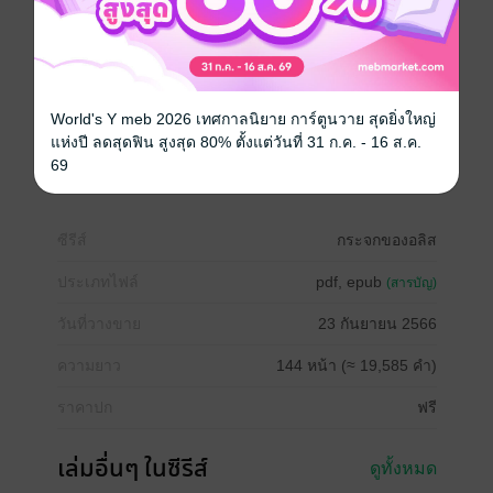
ไม่ได้เรียกร้องแต่ความรักความโหยหาจากคนอื่น”
เธอหัวเราะจนทำให้คนรอบข้างบนทางเดินเข้าหอพักของ
เธอต่างหวาดกลัวและเลี่ยงหลบเธอ
ไรเอลไปทำอะไรให้เธอโกรธถึงขนาดนั้นกันแน่...
World's Y meb 2026 เทศกาลนิยาย การ์ตูนวาย สุดยิ่งใหญ่
แห่งปี ลดสุดฟิน สูงสุด 80% ตั้งแต่วันที่ 31 ก.ค. - 16 ส.ค.
69
แฟนตาซี
เวทมนตร์คาถา
ไพ่ทาโรต์
ซีรีส์
กระจกของอลิส
ประเภทไฟล์
pdf, epub
(สารบัญ)
วันที่วางขาย
23 กันยายน 2566
ความยาว
144 หน้า (≈ 19,585 คำ)
ราคาปก
ฟรี
เล่มอื่นๆ ในซีรีส์
ดูทั้งหมด