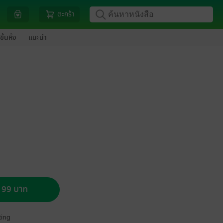
ตะกร้า
ขึ้นหิ้ง
แนะนำ
อ 99 บาท
ing