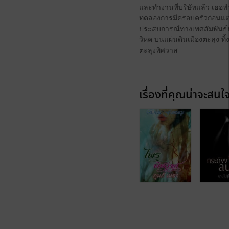
และทำงานที่บริษัทแล้ว เธอทำ
ทดลองการมีครอบครัวก่อนแตจ่ง
ประสบการณ์ทางเพศสัมพันธ์ห
วิหค บนแผ่นดินเมืองตะลุง ทิ้ง
ตะลุงพิศวาส
เรื่องที่คุณน่าจะสนใ