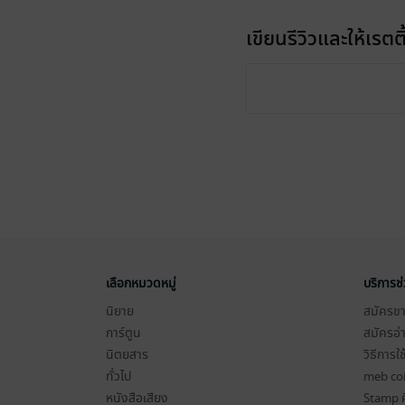
เขียนรีวิวและให้เรตติ
เลือกหมวดหมู่
บริการช
นิยาย
สมัครขาย
การ์ตูน
สมัครอ่
นิตยสาร
วิธีการใ
ทั่วไป
meb co
หนังสือเสียง
Stamp ค