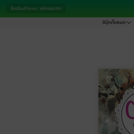
ล็อกอินเข้าระบบ / สมัครสมาชิก
อีบุ๊กทั้งหมด