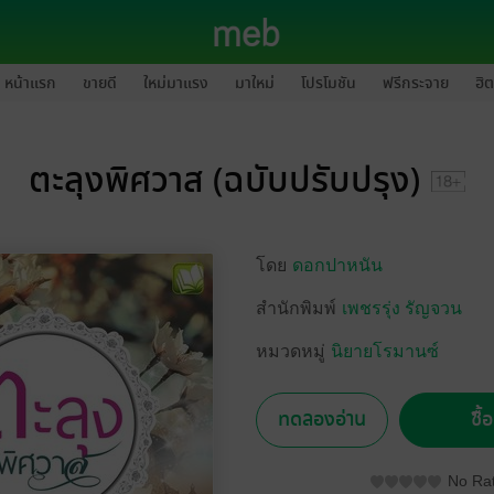
หน้าแรก
ขายดี
ใหม่มาแรง
มาใหม่
โปรโมชัน
ฟรีกระจาย
ฮิต
ตะลุงพิศวาส (ฉบับปรับปรุง)
โดย
ดอกปาหนัน
สำนักพิมพ์
เพชรรุ่ง รัญจวน
หมวดหมู่
นิยายโรมานซ์
ทดลองอ่าน
ซื้
No Rat