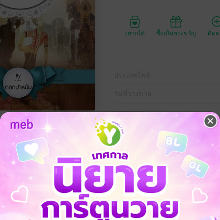
อยากได้
ซื้อเป็นของขวัญ
ติด
ประเภทไฟล์
วันที่วางขาย
ความยาว
ราคาปก
150 
ัยคณะบริหารธุรกิจ ทำงานบริษัทเพื่อหาประสบการณ์ด้านการบริหาร เพื่อม
สี่ปีในการหาประสบการณ์ด้านบริหารธุรกิจ
เกษตรศาสตร์ ไม่ประสงค์จรับราชการ หรือทำงานบริษัท เขาปรับปรุงพื้นที
วนหนึ่งปลูกไม้ผล อันดับแรกทำสวนเงาะ แลว้จะขยายปลูกพืชผลอื่นอย้่างลอ
้วความสนิทสนมกลายเป็นความรักในตอนที่จวนจะจบมหาวิทยาลัย เสียสาวใ