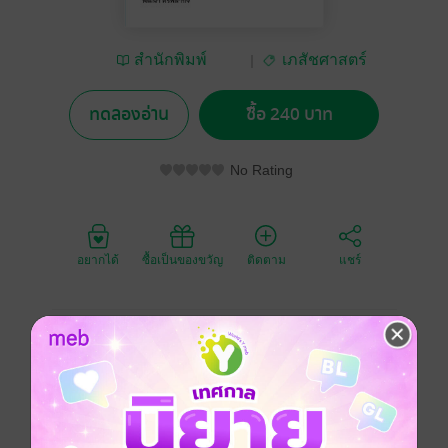
สำนักพิมพ์
เภสัชศาสตร์
มหาวิทยาลัยนเรศวร
ทดลองอ่าน
ซื้อ 240 บาท
No Rating
อยากได้
ซื้อเป็นของขวัญ
ติดตาม
แชร์
ในปัจจุบันมีชีวเภสัชภัณฑ์หลายชนิดได้รับการออกแบบ
และพัฒนาเพื่อใช้ในทางการแพทย์ ซึ่งบางส่วนได้รับการ
ขึ้นทะเบียนยาแล้ว และอีกจำนวนมากยังอยู่ระหว่างขั้น
ตอนการวิจัยและพัฒนายา ในอนาคตอันใกล้คาดว่า
สัดส่วนการเพิ่มขึ้นของจำนวนชีวเภสัชภัณฑ์ใหม่จะมี
มากกว่ายาที่ผลิตโดยวิธีการสังเคราะห์ทางเคมี ซึ่งกลุ่มชีว