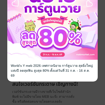
เภสัชภัณฑ์ที่อยู่ในความสนใจในปัจจุบัน ได้แก่ ไซโตไคน์
โกรทแฟคเตอร์ โมโนโคลนอลแอนติบอดี เปปไทด์
ฮอร์โมน โปรตีนที่เกี่ยวข้องกับการแข็งตัวของเลือด และ
เอนไซม์เพื่อการรักษา
เภสัชศาสตร์
ชีววิทยา
ประเภทไฟล์
pdf
วันที่วางขาย
28 พฤศจิกายน 2566
ความยาว
284 หน้า
World's Y meb 2026 เทศกาลนิยาย การ์ตูนวาย สุดยิ่งใหญ่
แห่งปี ลดสุดฟิน สูงสุด 80% ตั้งแต่วันที่ 31 ก.ค. - 16 ส.ค.
ราคาปก
320 บาท (ประหยัด 25%)
69
สนใจเวอร์ชันกระดาษ เชิญทางนี้!
เวอร์ชันกระดาษมีวางขายที่เว็บไซต์สำนัก
พิมพ์ จะไม่มีขายโดย MEB นะจ๊ะ สามารถสั่ง
ซื้อ หรือติดต่อคนขายโดยตรงเลยจ้ะ