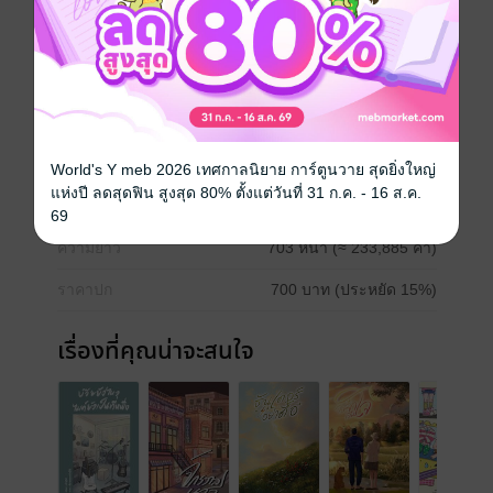
มีการพูดถึงความตาย/การฆ่าตัวตาย/การสูญเสียตัวละคร/
ความเจ็บป่วยทางจิตใจของตัวละคร/ประเด็นอ่อนไหวเรื่อง
ครอบครัว
นักวาด
thisismjtp
ประเภทไฟล์
pdf, epub
(สารบัญ)
World's Y meb 2026 เทศกาลนิยาย การ์ตูนวาย สุดยิ่งใหญ่
แห่งปี ลดสุดฟิน สูงสุด 80% ตั้งแต่วันที่ 31 ก.ค. - 16 ส.ค.
วันที่วางขาย
21 มกราคม 2567
69
ความยาว
703 หน้า (≈ 233,885 คำ)
ราคาปก
700 บาท (ประหยัด 15%)
เรื่องที่คุณน่าจะสนใจ