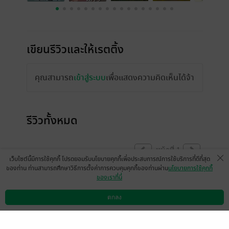
เขียนรีวิวและให้เรตติ้ง
คุณสามารถ
เข้าสู่ระบบ
เพื่อแสดงความคิดเห็นได้จ้า
รีวิวทั้งหมด
หน้าที่ 1
เว็บไซต์นี้มีการใช้คุกกี้ โปรดยอมรับนโยบายคุกกี้เพื่อประสบการณ์การใช้บริการที่ดีที่สุด
ของท่าน ท่านสามารถศึกษาวิธีการตั้งค่าการควบคุมคุกกี้ของท่านผ่าน
นโยบายการใช้คุกกี้
ของเราที่นี่
รักงานคุณเต้าหู้ไข่ที่สุดในโลก
ตกลง
ดาวน์โหลดแอป
วิธีการใช้งาน
ติดต่อเรา
เป็น coming of age ที่ดี (depression) มาก ๆ