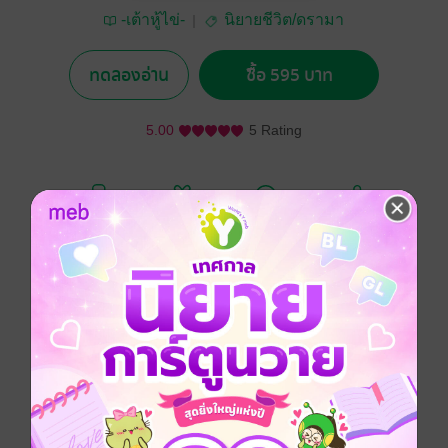
-เต้าหู้ไข่-
นิยายชีวิต/ดรามา
ทดลองอ่าน
ซื้อ 595 บาท
5.00
5 Rating
อยากได้
ซื้อเป็นของขวัญ
ติดตาม
แชร์
หนึ่งวินาทีของดอกไม้ไฟ นิยายที่เป็นดั่งอนุสรณ์ความเศร้า
เรื่องราวที่ว่าด้วยความรัก ความเกลียดชัง ความฝัน การ
แตกสลาย ความเจ็บปวด การสูญเสีย และการก้าวข้าม
ผ่านบาดแผลในใจอันทุกข์ทรมาน
คำเตือน :
นิยายเรื่องนี้อาจมีเนื้อหาที่อ่อนไหวและทำให้รู้สึกอึดอัดใจ