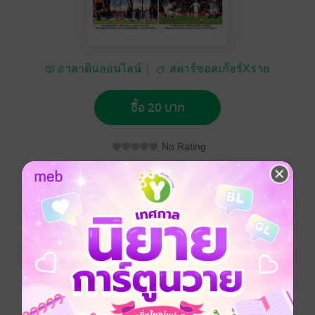
อาลาดินออนไลน์
สตาร์ซอคเก้อร์Xราย
วัน
ซื้อ 20 บาท
No Rating
อยากได้
ซื้อเป็นของขวัญ
ติดตาม
แชร์
หนังสือพิมพ์สตาร์ซอคเก้อร์Xรายวัน วันเสาร์ที่ 3
กุมภาพันธ์ พ.ศ.2567