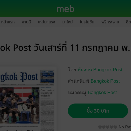
หน้าแรก
ขายดี
ใหม่มาแรง
มาใหม่
โปรโมชัน
ฟรีกระจาย
ฮิต
k Post วันเสาร์ที่ 11 กรกฎาคม พ
โดย
ทีมงาน Bangkok Post
สำนักพิมพ์
Bangkok Post
หมวดหมู่
Bangkok Post
ซื้อ 30 บาท
No Rat