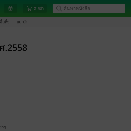
ตะกร้า
ขึ้นหิ้ง
แนะนำ
.ศ.2558
ing