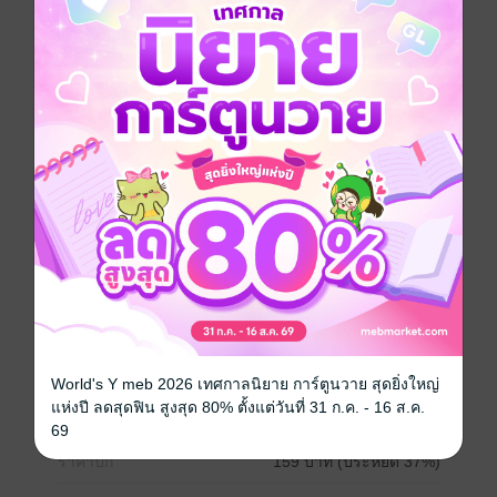
ประกอบด้วยนิยายเรื่อง
- คุณอาขา...อย่าซึนนัก เขียนโดย ปามาลี
- ลุงจ๋า..อย่ามาอ่อย เขียนโดย พัณณ์ภัสร์
สามารถอ่านแยกได้ค่ะ แนะนำซื้อบนเว็บไซต์จะได้ราคาที่
ถูกกว่าซื้อบน iOS นะคะ
*** ทุกการดาวน์โหลดทางนักเขียนจะนำไปทำบุญให้กับ
เพจผ้าห่อศพตราแมวดำ อาทิ ผ้าห่อศพ, ถุงซิปห่อศพ และ
ถุงมือแพทย์ค่ะ
โรมานซ์
ตลก
18+
โคแก่
รักต่างวัย
ซีรีส์
โพรเจกต์ เด็กมันยั่วเลยหลวมตัวไปหน่อย
ประเภทไฟล์
pdf, epub
(สารบัญ)
วันที่วางขาย
28 กุมภาพันธ์ 2567
World's Y meb 2026 เทศกาลนิยาย การ์ตูนวาย สุดยิ่งใหญ่
แห่งปี ลดสุดฟิน สูงสุด 80% ตั้งแต่วันที่ 31 ก.ค. - 16 ส.ค.
ความยาว
167 หน้า (≈ 45,319 คำ)
69
ราคาปก
159 บาท (ประหยัด 37%)