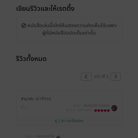
เขียนรีวิวและให้เรตติ้ง
หนังสือเล่มนี้เปิดให้แสดงความคิดเห็นได้เฉพาะ
ผู้ที่มีหนังสือฉบับเต็มเท่านั้น
รีวิวทั้งหมด
หน้าที่ 1
สนุกค่ะ น่ารักๆๆ
มีแล้ว -
Nong Oil Sutatta
1
26 เม.ย. 2567
6:46 น.
ดู 1 ความเห็นย่อย
มีแล้ว -
Fonfon6724