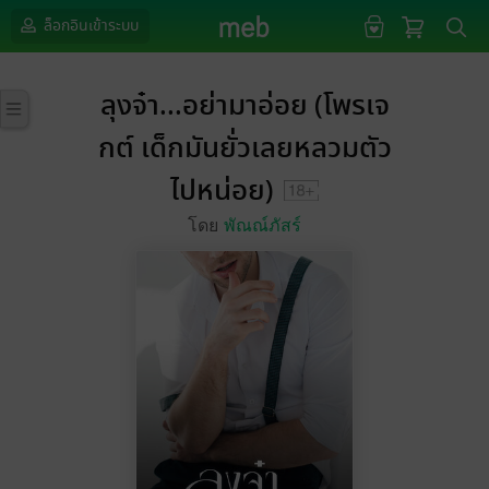
ล็อกอินเข้าระบบ
ลุงจ๋า...อย่ามาอ่อย (โพรเจ
กต์ เด็กมันยั่วเลยหลวมตัว
ไปหน่อย)
โดย
พัณณ์ภัสร์