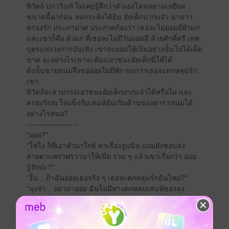
ทิวัตถ์ ปภาวินท์ ไม่เคยรู้สึกว่าตัวเองโดนหยามเหยียด
ขนาดนี้มาก่อน จนกระทั่งได้ยิน ยัยเด็กปากแจ๋ว นามว่า
ครองรัก ประภามาศ ประกาศก้องว่า เธอจะไม่ยอมมีผัวแก่
และเขาก็คือ ผัวแก่ ที่เธอจะไม่มีวันยอมมี ด้วยศักดิ์ศรี เทพ
บุตรแห่งวงการบันเทิง เขาจะยอมให้เป็นอย่างนั้นไม่ได้เด็ด
ขาด จะอย่างไรเขาจะต้องเอาชนะยัยเด็กนี่ให้ได้
ดังนั้นชายหนุ่มจึงขออ่อยไม่มีพัก จนกว่าเธอจะตกหลุมรัก
เขา
ทิวัตถ์จะสามารถเอาชนะยัยเด็กปากแจ๋วได้หรือไม่ และ
ครองรักจะใจแข็งกับเสน่ห์อันเกินต้านของดาราหนุ่มได้
อย่างไรหนอ?
--------------------
"อ่อย?"
"ใช่ไง ก็ที่เอาตัวมาใกล้ หาเรื่องจูบฉัน แถมยังชอบส่ง
สายตาแพรวพราวมาให้เนี่ย รวม ๆ แล้วเขาเรียกว่า อ่อย
รู้จักปะ?"
"งั้น... ถ้าฉันอ่อยเธอจริง ๆ เธอจะตกหลุมรักฉันไหม?"
"ลุงจ๋า... อย่ามาอ่อย ฉันไม่มีทางตกหลุมเสน่ห์ของลุง
เหมือนผู้หญิงคนอื่น ๆ หรอก"
--------------------
โพรเจกต์ชุด : เด็กมันยั่วเลยหลวมตัวไปหน่อย