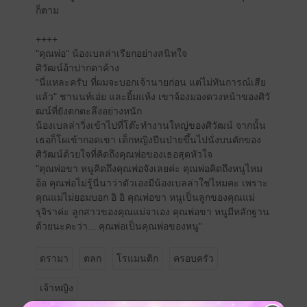
ก็ตาม
++++
"คุณพ่อ" น้องเบลล่าเรียกอย่างสนิทใจ
ศิวัฒน์อ้าปากตาค้าง
"นี่แหละครับ ที่ผมจะบอกเจ้านายก่อน แต่ไม่ทันการณ์เสีย
แล้ว" ชานนท์เอ่ย และยิ้มแห้ง เขาจ้องมองดวงหน้าของศิวั
ฒน์ที่ยังตกตะลึงอย่างหนัก
น้องเบลล่าวิ่งเข้าไปที่โต๊ะทำงานใหญ่ของศิวัฒน์ จากนั้น
เธอก็โผเข้ากอดเขา เด็กหญิงปีนป่ายขึ้นไปนั่งบนตักของ
ศิวัฒน์ด้วยใจที่คิดถึงคุณพ่อของเธอสุดหัวใจ
"คุณพ่อขา หนูคิดถึงคุณพ่อจังเลยค่ะ คุณพ่อคิดถึงหนูไหม
อ้อ คุณพ่อไม่รู้นี่นาว่าตัวเองมีน้องเบลล่าใช่ไหมคะ เพราะ
คุณแม่ไม่ยอมบอก อิ อิ คุณพ่อขา หนูเป็นลูกของคุณแม่
รุจิราค่ะ ลูกสาวของคุณแม่จาเอง คุณพ่อขา หนูมีหลักฐาน
ด้วยนะคะว่า... คุณพ่อเป็นคุณพ่อของหนู"
ดรามา
ตลก
โรแมนติก
ครอบครัว
เจ้าหญิง