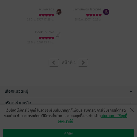
พิมพ์พิรดา
มาดามเฟอร์ ไรต์เตอร์
28 มิ.ย. 2567
17:23 น.
28 มิ.ย. 2567
16:22 น.
Book in love
28 มิ.ย. 2567
15:11 น.
หน้าที่ 1
เลือกหมวดหมู่
+
บริการช่วยเหลือ
+
เว็บไซต์นี้มีการใช้คุกกี้ โปรดยอมรับนโยบายคุกกี้เพื่อประสบการณ์การใช้บริการที่ดีที่สุด
เกี่ยวกับเรา
+
ของท่าน ท่านสามารถศึกษาวิธีการตั้งค่าการควบคุมคุกกี้ของท่านผ่าน
นโยบายการใช้คุกกี้
ของเราที่นี่
กลุ่มธุรกิจในเครือ
+
ตกลง
ดาวน์โหลดแอป
วิธีการใช้งาน
ติดต่อเรา