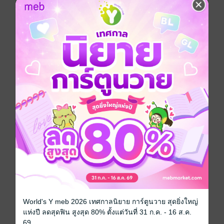
ประเภทไฟล์
pdf, epub
(สารบัญ)
วันที่วางขาย
28 มิถุนายน 2567
ความยาว
150 หน้า (≈ 21,827 คำ)
ราคาปก
169 บาท (ประหยัด 47%)
World's Y meb 2026 เทศกาลนิยาย การ์ตูนวาย สุดยิ่งใหญ่
สนใจเวอร์ชันกระดาษ เชิญทางนี้!
แห่งปี ลดสุดฟิน สูงสุด 80% ตั้งแต่วันที่ 31 ก.ค. - 16 ส.ค.
69