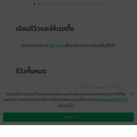
เขียนรีวิวและให้เรตติ้ง
คุณสามารถ
เข้าสู่ระบบ
เพื่อแสดงความคิดเห็นได้จ้า
รีวิวทั้งหมด
หน้าที่ 1
เว็บไซต์นี้มีการใช้คุกกี้ โปรดยอมรับนโยบายคุกกี้เพื่อประสบการณ์การใช้บริการที่ดีที่สุด
ของท่าน ท่านสามารถศึกษาวิธีการตั้งค่าการควบคุมคุกกี้ของท่านผ่าน
นโยบายการใช้คุกกี้
ของเราที่นี่
เมเธีย./ลืมเลือน​เหมันต์​
2 ก.ค. 2567
17:59 น.
ตกลง
ดาวน์โหลดแอป
วิธีการใช้งาน
ติดต่อเรา
หน้าที่ 1