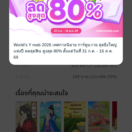
จีนโบราณ
โรมานซ์
แฟนตาซี
ย้อนยุค/พีเรียด
ครอบครัว
ประเภทไฟล์
pdf, epub
(สารบัญ)
World's Y meb 2026 เทศกาลนิยาย การ์ตูนวาย สุดยิ่งใหญ่
แห่งปี ลดสุดฟิน สูงสุด 80% ตั้งแต่วันที่ 31 ก.ค. - 16 ส.ค.
วันที่วางขาย
03 กรกฎาคม 2567
69
ความยาว
625 หน้า (≈ 116,597 คำ)
ราคาปก
149 บาท (ประหยัด 20%)
เรื่องที่คุณน่าจะสนใจ