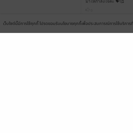
มาให้กำลังใจคะ 💝🥰
0
เว็บไซต์นี้มีการใช้คุกกี้ โปรดยอมรับนโยบายคุกกี้เพื่อประสบการณ์การใช้บริการ
Language
ดาวน์โหลดแอป
มาให้กำลังใจคะ💝🥰
0
เจอเรื่องนี้แบบบังเอิญ เพิ
ซื้อกะได้ >< ยังไม่ได้เริ
อยากอ่านต่อ อ่านแบบให้จบ 
รู้สึกและปล่อยวางได้ด้วยเ
น้ำตาซึมกับความสัมพันธ์ 
ซ้ำ แต่แค่ไม่ยอมรับใจตัวเอ
มาทำให้เป้นคนแบบนั้นโดยไ
ปางมาก เข็มแข็ง ฉลาด ต่อส
แม้ตอนที่เริ่มต้นชีวิตใหม
แต่สงสารพบที่ยังเฝ้ารอปาง