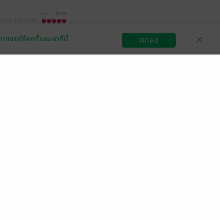
มีแล้ว -
Dow
5 พ.ค. 2568
5:49 น.
ายการใช้คุกกี้ของเราที่นี่
ตกลง
สมัครขายอีบุ๊ก
วิธีการใช้งาน
ติดต่อเรา
มีแล้ว -
Dow
5 พ.ค. 2568
5:49 น.
ในตต คือยิ่งแบบเออ
ิง5555 พออ่านละมัน
น และปลดล้อกความ
ื้อ มีหลายตอนที่
บปางแต่แรกแล้วด้วย
่เรื่องราวต่างๆที่เจอ
อด นี่ชอบคาเรกเตอ
 แต่ปางก็ยังคงรัก
ี่เผชิญหน้ากับพบอีก
้องเทียน ถือเป็นโซ่