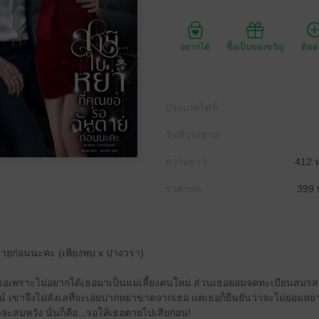
อยากได้
ซื้อเป็นของขวัญ
ติด
ประเภทไฟล์
วันที่วางขาย
ความยาว
412 ห
ราคาปก
399 
นตายก่อนนะคะ (เพียงพบ x ปางวรา)
เพราะไม่อยากได้เธอมาเป็นแม่เลี้ยงคนใหม่ ส่วนเธอยอมจดทะเบียนสมรสกั
 เขาจึงไม่ลังเลที่จะเอ่ยปากหย่าขาดจากเธอ แต่เธอก็ยืนยันว่าจะไม่ยอมหย
าจะสมหวัง นั่นก็คือ...รอให้เธอตายไปเสียก่อน!