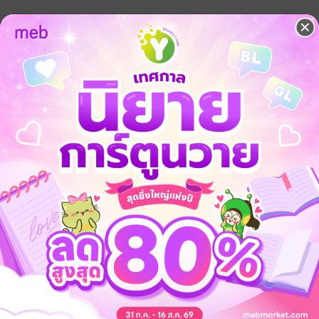
อดชีวิตเลยหรือไง"
ปจนกว่า..."
ีวันลดตัวไปเอาผู้หญิงหิวเงินอย่างเธอมาเป็นเมียเด็ดขาด!"
กเลยสินะคะ"
อยู่กับผู้หญิงหน้าหนาอย่างเธอ!"
บฉัน แต่คุณหนูก็ต้องทนค่ะ ยังไงเราสองคนก็คงต้องเป็นผัวเมียกันไปอีกนาน!"
ะต้องทนอยู่กับผู้หญิงชั้นต่ำอย่างเธอ!"
นตายก่อนนะคะ...คุณหนูเพียงพบ"
 แต่ฉันก็เป็นลูกคนใช้ที่เป็นเมียของคุณด้วยนะคะ...คุณสามี!"
ะคะ
พระเอกโบ้ แต่ไม่มีนอกกายนอกใจนะคะ
ำผิดแจ้งได้ ไรต์จะรีบแก้ไขให้นะคะ
บไซต์จะได้ราคาถูกกว่า ซื้อแล้วค่อยกลับมาอ่านที่ App นะคะ
ัวใจให้เรตติ้ง คอมเมนต์ ติชมให้ไรต์หน่อยนะคะ