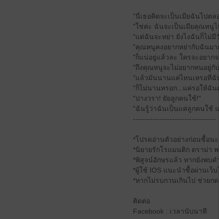
"นี่เธอคิดจะเป็นเมียฉันไปตล
"ใช่ค่ะ ฉันจะเป็นเมียคุณหนูไ
"แต่ฉันจะหย่า ยังไงฉันก็ไม่ม
"คุณหนูคงอยากหย่ากับฉันมา
"ก็แน่อยู่แล้วละ ใครจะอยากจม
"ถึงคุณหนูจะไม่อยากทนอยู่กั
"แล้วมันนานแค่ไหนเหรอที่ฉันจ
"ก็ไม่นานหรอก...แค่รอให้ฉั
"ปางวรา! ยัยลูกคนใช้!"
"ฉันรู้ว่าฉันเป็นแค่ลูกคนใช้
----------------------------------
*โปรดอ่านตัวอย่างก่อนซื้อน
*นิยายรักโรแมนติก ดราม่า 
*พิสูจน์อักษรแล้ว หากยังพบค
*ผู้ใช้ IOS แนะนำซื้อผ่านเว็
*หากไม่รบกวนเกินไป ช่วยกดห
ติดต่อ
Facebook : เวลานับนาที