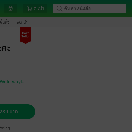
ตะกร้า
ขึ้นหิ้ง
แนะนำ
ะคะ
Writerwayla
อ 289 บาท
Rating