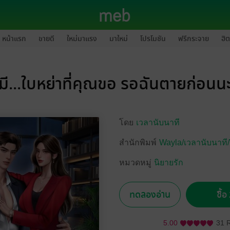
หน้าแรก
ขายดี
ใหม่มาแรง
มาใหม่
โปรโมชัน
ฟรีกระจาย
ฮิต
มี...ใบหย่าที่คุณขอ รอฉันตายก่อนน
โดย
เวลานับนาที
สำนักพิมพ์
Wayla/เวลานับนาที/
หมวดหมู่
นิยายรัก
ทดลองอ่าน
ซื้
5.00
31 