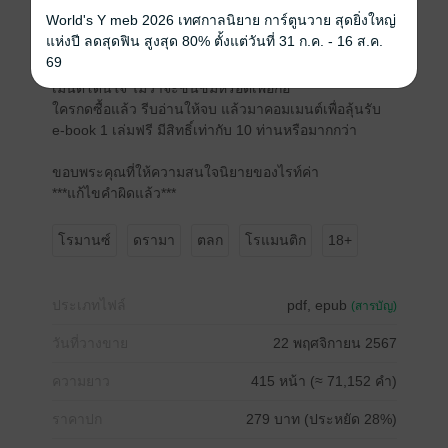
กินใจ คอเมดี้ ครบรสกลมกล่อม
World's Y meb 2026 เทศกาลนิยาย การ์ตูนวาย สุดยิ่งใหญ่
ใครชอบแนวพระเอกคลั่งรักต้องอ่านเรื่องนี้เลยค่ะ
แห่งปี ลดสุดฟิน สูงสุด 80% ตั้งแต่วันที่ 31 ก.ค. - 16 ส.ค.
69
ปล.มีกิจกรรมลุ้นรับ e-book 1 เล่มฟรี หากอ่านจบแล้วคอม
เมนต์โดนใจ ไม่ว่าจะชื่นชมหรือติเพื่อก่อ
ใครกดซื้อแล้ว รีบอ่านให้จบ แล้วมาคอมเมนต์เพื่อลุ้นรับ
e-book 1 เล่มฟรี มีสิทธิ์เท่ากับ 10 ท่านหรือมากกว่า
ขอบพระคุณที่ให้ความสนใจนิยายของไรท์ค่า
***แก้ไขคำผิดแล้ว***
โรมานซ์
ดรามา
ตลก
โรแมนติก
18+
ประเภทไฟล์
pdf, epub
(สารบัญ)
วันที่วางขาย
22 พฤศจิกายน 2567
ความยาว
415 หน้า (≈ 71,152 คำ)
ราคาปก
279 บาท (ประหยัด 28%)