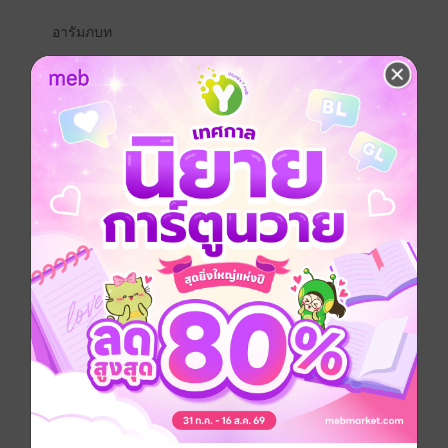
อารัมภบท
ถ้าคุณเป็นสาวล้นวัย ในอายุสิริรวม 37 ปี แต่ถูกแฟนที่คบ
กันมาตั้งแต่จบปริญญาใหม่ๆ บอกเลิก และในวันเดียวกัน
นั้น ก็มีชายหนุ่มวัยใกล้เคียงกัน เดินมาขอคุณแต่งงานแบบ
สายฟ้าผ่า
คุณจะเลือกปฏิเสธแบบไม่ให้เสียเวลา
หรือทำแบบผู้หญิงคนนี้คะ?
สำหรับเธอ เธอเลือกตอบตกลงไปในทันที พร้อมยอมจด
ทะเบียนสมรส โดยที่ไม่ได้รู้รายละเอียดเบื้องลึกเบื้อง
หลัง...ของผู้ชายคนนี้ดีเท่าไหร่
ไม่รู้ว่าเป็นเพราะความเสียใจจนล้นอก แววตาจริงใจจน
ล้นดวงตาคมเข้มของเขากันแน่
ที่ทำให้เธอตัดสินใจแบบไม่ทันได้ "ลังเล" ดูก่อน...
"ฉันไม่มีเวลาแล้ว" เธอทิ้งท้ายแค่นั้น หลังจากถูกครอบครัว
และเพื่อนฝูงตั้งคำถามในสิ่งที่เธอตัดสินใจลงไป
นิยายเรื่องนี้เป็นแนวโรมานซ์ดราม่า ปมซ้อน ให้แง่คิด ซึ้ง