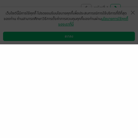
หน้าที่ 1
เว็บไซต์นี้มีการใช้คุกกี้ โปรดยอมรับนโยบายคุกกี้เพื่อประสบการณ์การใช้บริการที่ดีที่สุด
ของท่าน ท่านสามารถศึกษาวิธีการตั้งค่าการควบคุมคุกกี้ของท่านผ่าน
นโยบายการใช้คุกกี้
ของเราที่นี่
คุณธาดาคนคลั่งเมียจริงๆ คลั่งทีแรกไม่คิด
ครอบครองด้วย เห็นเขามีความสุขก็คลั่งเงียบๆ
ตกลง
ดาวน์โหลดแอป
วิธีการใช้งาน
ติดต่อเรา
ไม่แสดงตัว พอเขาทุกข์เท่านั้นแหละ คุณ
ธาดาเขาก็กระโดดเข้าปกป้องคลั่งแบบขั้นสุด
เลย แต่เผอิญตัวเองก็มีปัญหาชีวิตเยอะหน่อย
เลยอีรุงตุงนังกันเข้าไป สุดท้ายก็นะได้คลั่งรัก
กันแบบดีๆ
นิยายสนุกค่ะ 👍👍
มีแล้ว -
☆Pang☆
1
9 ธ.ค. 2567
12:37 น.
ดู 1 ความเห็นย่อย
สนุกกว่ที่คาดไว้มากเลยค่ะ มีทั้งความคลั่งรัก
ดรามาเบาๆ ผูกเรื่องได้น่าติดตามจนต้องอ่าน
จนจบรวดเดียวเลยค่า ❤️❤️❤️❤️