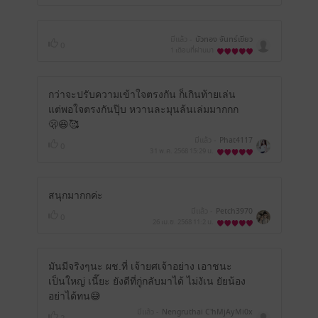
มีแล้ว -
บัวทอง จันทร์เขียว
0
1 เดือนที่ผ่านมา
กว่าจะปรับความเข้าใจตรงกัน ก็เกินท้ายเล่น
แต่พอใจตรงกันปุ๊บ หวานละมุนล้นเล่มมากกก
🫢😆🥰
มีแล้ว -
Phat4117
0
31 พ.ค. 2568
15:29 น.
สนุกมากกค่ะ
มีแล้ว -
Petch3970
0
26 เม.ย. 2568
11:2 น.
มันมีจริงๆนะ ผช.ที่ เจ้ายศเจ้าอย่าง เอาชนะ
เป็นใหญ่ เนี๊ยะ ยังดีที่กู่กลับมาได้ ไม่งัเน ยัยน้อง
อย่าได้ทน😅
มีแล้ว -
Nengruthai C'hMjAyMi0x