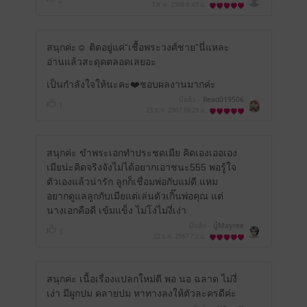
2
MC0wNCAxNzoxNzo1Mw==
7 ก.พ. 2568
6:45 น.
สนุกค่ะ☺️ ติดอยู่แค่“เชื้อพระวงศ์ชาย”นี่แหละ
อ่านแล้วสะดุดตลอดเลยอะ
เป็นกำลังใจให้นะคะ❤️ชอบผลงานมากค่ะ
มีแล้ว -
Read019506
1
23 ธ.ค. 2567
19:25 น.
สนุกค่ะ ขำพระเอกทำประชดเมีย คิดเองเออเอง
เมียน่ะคิดจริงจังไม่ได้อยากเอาชนะ555 พอรู้ใจ
ตัวเองแล้วน่ารัก ลูกก็เชื่อมพ่อกับแม่ดี แหม
อยากดูแลลูกกับเมียแต่เล่นตัวเกิ๊นพ่อคุณ แต่
นางเอกคือดี เข้มแข็ง ไม่โง่ไม่งี่เง่า
มีแล้ว -
นู๋Mayree
3
22 ธ.ค. 2567
7:2 น.
สนุกค่ะ เนื้อเรื่องแปลกใหม่ดี พอ นอ ฉลาด ไม่งี่
เง่า มีผูกปม คลายปม หาทางลงให้ตัวละครดีค่ะ