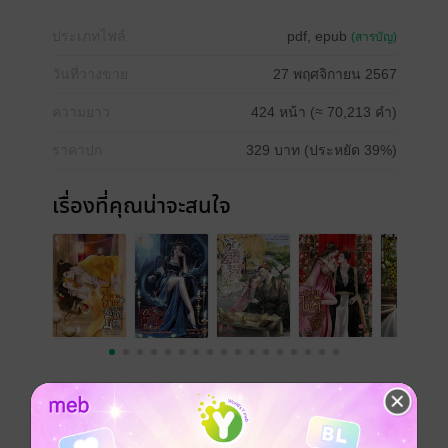
ประเภทไฟล์
pdf, epub
(สารบัญ)
วันที่วางขาย
27 พฤศจิกายน 2567
ความยาว
424 หน้า (≈ 70,213 คำ)
ราคาปก
329 บาท (ประหยัด 39%)
เรื่องที่คุณน่าจะสนใจ
เขียนรีวิวและให้เรตติ้ง