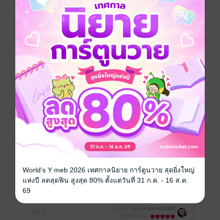
หนังสือเล่มนี้เปิดให้แสดงความคิดเห็นได้เฉพาะ
ผู้ที่มีหนังสือฉบับเต็มเท่านั้น
รีวิวทั้งหมด
หน้าที่ 1
ท่านอ๋องเขาแค่รู้ตัวรู้ใจช้าไปหน่อย ปากไม่ตรง
กับใจไปนิด นางเอกฉลาด วางตัวดี เด็ดขาด
ถือว่าผ่านเกณฑ์สุดๆ แต่บางทีนางเอกก็หัดทำ
เข้าความใจพระเอกบ้างก็ดีนะ ไม่ใช่เอาความ
World's Y meb 2026 เทศกาลนิยาย การ์ตูนวาย สุดยิ่งใหญ่
คิดตัวเองกับมุมมองของตัวเองเป็นที่ตั้งเสียหมด
แห่งปี ลดสุดฟิน สูงสุด 80% ตั้งแต่วันที่ 31 ก.ค. - 16 ส.ค.
เห็นให้โอกาสคนอื่นได้ แต่สามีตัวเองนี่นางเอง
69
ก็อยากเอาชนะพอกัน
มีแล้ว -
Aquamarine3089
0
25 วันที่ผ่านมา