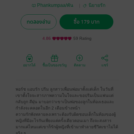
Phankumpaa/พัน
นิยายรัก
กุมภา
ทดลองอ่าน
ซื้อ 179 บาท
4.86
59 Rating
อยากได้
ซื้อเป็นของขวัญ
ติดตาม
แชร์
พอร์ช แอบรัก ปริม ลูกสาวเพื่อนพ่อมาตั้งแต่เด็ก ในวันที่
เขาตั้งใจจะสารภาพความในใจและขอปริมเป็นแฟนแต่
กลับถูก สีฝุ่น มาบอกว่าเขาเป็นพ่อของลูกในท้องเธอและ
กำลังจะคลอดในอีก 2 เดือนข้างหน้า
ความรักพังทลายลงเพราะต้องรับผิดชอบเด็กในท้องของผู้
หญิงที่มีอะไรกันเพียงแค่ครั้งเดียวตอนเมา ถึงจะสงสาร
มากแค่ไหนแต่เขาก็รักผู้หญิงที่เข้ามาทำลายชีวิตเขาไม่ได้
จริง ๆ