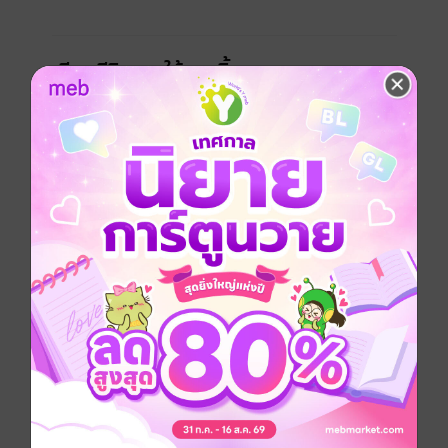
เขียนรีวิวและให้เรตติ้ง
คุณสามารถ
เข้าสู่ระบบ
เพื่อแสดงความคิดเห็นได้จ้า
รีวิวทั้งหมด
หน้าที่ 1
มาให้กำลังใจคะ🥰💝
มีแล้ว -
Dow
0
23 พ.ค. 2568
5:52 น.
โอ๊ยปอร์เช่ หนูแสบมากเลยลูกเอ้ย แล้วใครจะ