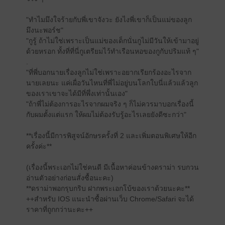
"ทำไมมึงใจร้ายกับพี่เขาจังวะ ยังไงพี่เขาก็เป็นแม่ของลูก
มึงนะพอร์ช"
"กูรู้ ถ้าไม่ใช่เพราะเป็นแม่ของเด็กนั่นกูไม่มีวันให้เข้ามาอยู่
ด้วยหรอก ทั้งที่ที่นี่กูเตรียมไว้ทำเรือนหอของกูกับปริมแท้ ๆ"
.
"ที่พี่บอกนายเรื่องลูกไม่ใช่เพราะอยากเรียกร้องอะไรจาก
นายเลยนะ แค่เผื่อวันไหนที่พี่ไม่อยู่บนโลกใบนี่แล้วแล้วลูก
ของเราเขาจะได้มีที่พึ่งเท่านั้นเอง"
"ถ้าพี่ไม่ต้องการอะไรจากผมจริง ๆ ก็ไม่ควรมาบอกเรื่องนี้
กับผมตั้งแต่แรก ให้ผมไม่ต้องรับรู้อะไรเลยยังดีซะกว่า"
**เรื่องนี้มีการพิสูจน์อักษรครั้งที่ 2 และเพิ่มตอนพิเศษให้อีก
ครั้งค่ะ**
(เรื่องนี้พระเอกไม่ใช่คนดี มีเนื้อหาค่อนข้างดราม่า รบกวน
อ่านตัวอย่างก่อนสั่งซื้อนะคะ)
**ดราม่าพอกรุบกริบ ฝากพระเอกโบ้ของเราด้วยนะคะ**
++สำหรับ IOS แนะนำซื้อผ่านเว็บ Chrome/Safari จะได้
ราคาที่ถูกกว่านะคะ++