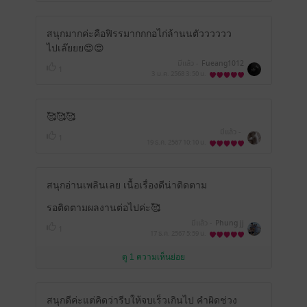
สนุกมากค่ะคือฟิรรมากกกอไก่ล้านนตัวววววว
ไปเล๊ยยย😍😍
มีแล้ว -
Fueang1012
1
3 ม.ค. 2568
3:50 น.
🥰🥰🥰
มีแล้ว -
1
19 ธ.ค. 2567
10:10 น.
สนุกอ่านเพลินเลย เนื้อเรื่องดีน่าติดตาม
รอติดตามผลงานต่อไปค่ะ🥰
มีแล้ว -
Phung jj
1
17 ธ.ค. 2567
5:59 น.
ดู 1 ความเห็นย่อย
สนุกดีค่ะแต่คิดว่ารีบให้จบเร็วเกินไป คำผิดช่วง