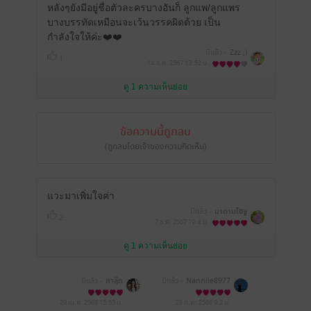
หลังๆยังมีอยู่ชื่อตัวละครบางอันก็ ลูกแพ/ลูกแพร
บางบรรทัดเหมือนจะเว้นวรรคผิดด้วย เป็น
กำลังใจให้ค่ะ❤️❤️
มีแล้ว -
Zzz ;⁠)
1
14 ธ.ค. 2567
13:52 น.
ดู 1 ความเห็นย่อย
ข้อความนี้ถูกลบ
(ถูกลบโดยเจ้าของความคิดเห็น)
แวะมาเพิ่มใจค่า
มีแล้ว -
มาดามโซจู
2
7 ธ.ค. 2567
19:4 น.
ดู 1 ความเห็นย่อย
มีแล้ว -
กาลุ๊ก
มีแล้ว -
Nanniie8977
29 เม.ย. 2568
15:55 น.
23 ก.พ. 2568
9:2 น.