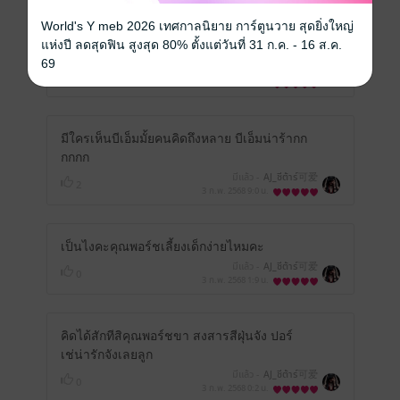
กล้าขัดใจ คุณอาบีเอ็มหรือจะกล้าขัดใจหลาน
World's Y meb 2026 เทศกาลนิยาย การ์ตูนวาย สุดยิ่งใหญ่
เห็นหลานจะร้องไห้ก็รีบเลย พ่อพอร์ชก็พอกัน
แห่งปี ลดสุดฟิน สูงสุด 80% ตั้งแต่วันที่ 31 ก.ค. - 16 ส.ค.
เห็นลูกจะร้องไห้ใครจะกล้าขัด 😁😁😁
69
มีแล้ว -
AJ_ชีต้าร์可爱
0
4 ก.พ. 2568
2:9 น.
มีใครเห็นบีเอ็มมั้ยคนคิดถึงหลาย บีเอ็มน่าร้ากก
กกกก
มีแล้ว -
AJ_ชีต้าร์可爱
2
3 ก.พ. 2568
9:0 น.
เป็นไงคะคุณพอร์ชเลี้ยงเด็กง่ายไหมคะ
มีแล้ว -
AJ_ชีต้าร์可爱
0
3 ก.พ. 2568
1:9 น.
คิดได้สักทีสิคุณพอร์ชขา สงสารสีฝุ่นจัง ปอร์
เช่น่ารักจังเลยลูก
มีแล้ว -
AJ_ชีต้าร์可爱
0
3 ก.พ. 2568
0:2 น.