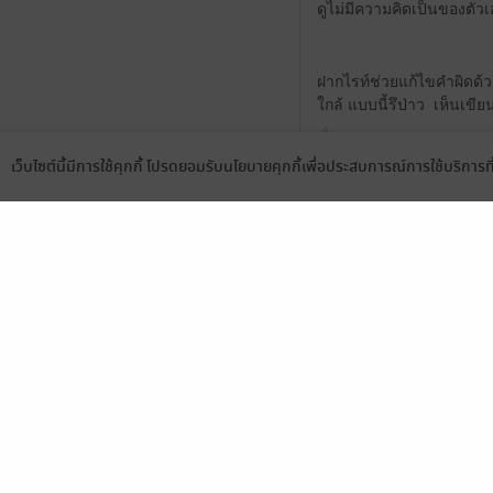
ดูไม่มีความคิดเป็นของตัวเ
ฝากไรท์ช่วยแก้ไขคำผิดด้วย
ใกล้ แบบนี้รึป่าว เห็นเขี
2
เว็บไซต์นี้มีการใช้คุกกี้ โปรดยอมรับนโยบายคุกกี้เพื่อประสบการณ์การใช้บริการ
Language
ดาวน์โหลดแอป
มีแล้ว -
Pla9498
2 ธ.ค. 2567
6:46 น.
เลือกหมวดหมู่
บริการช