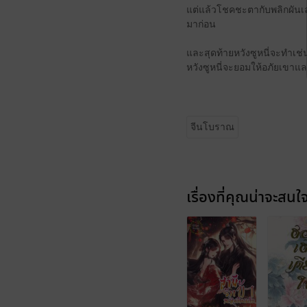
แต่แล้วโชคชะตากับพลิกผันเล่นต
มาก่อน
และสุดท้ายหวังซูหนี่จะทำเช่
หวังซูหนี่จะยอมให้อภัยเขาแล
จีนโบราณ
เรื่องที่คุณน่าจะสนใ