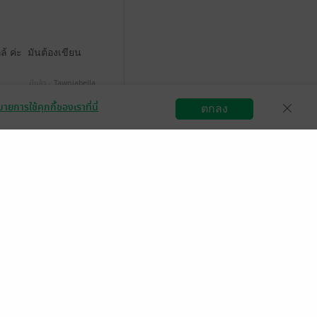
ล้ ค่ะ มันต้องเขียน
มีแล้ว -
Tawniabella
2 ธ.ค. 2567
11:46 น.
ายการใช้คุกกี้ของเราที่นี่
ตกลง
สมัครขายอีบุ๊ก
วิธีการใช้งาน
ติดต่อเรา
กลุ่มธุรกิจในเครือ