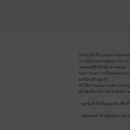
หวังซูหนี่เป็นบุตรสาวของเส
นางถูกทาบทามสู่ขอจากท่านแ
รถคอยสู้ศึกกับบิดามาตลอด
แต่การแต่งงานที่ถูกคลุมถุงชน
สตรีคนรักอยู่แล้ว
ทำให้การแต่งงานเพราะความเห
หวังซูหนี่จะทำเช่นไรกับควา
“ ซูหนี่เจ้ามันก็แค่ฮูหยินเพีย
“ เฟยหลงถ้าข้ารู้สักนิดว่าท่