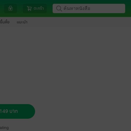
ตะกร้า
ขึ้นหิ้ง
แนะนำ
อ 149 บาท
ating