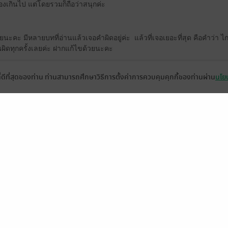
องเกินไป แต่โดยรวมก็ถือว่าสนุกค่ะ
นะคะ มีหลายบทที่อ่านแล้วเจอคำผิดอยู่ค่ะ แล้วที่เจอเยอะที่สุด คือคำว่า ไก
ยนผิดทุกครั้งเลยค่ะ ฝากแก้ไขด้วยนะคะ
ที่ดีที่สุดของท่าน ท่านสามารถศึกษาวิธีการตั้งค่าการควบคุมคุกกี้ของท่านผ่าน
นโยบ
ดู 1 ความเห็นย่อย
หวงตี้ny
เมเธีย./ลืมเลือน​เหมันต์​
1 ธ.ค. 2567
17:4 น.
1 ธ.ค. 2567
17:2 น.
หน้าที่ 1
่วยเหลือ
เกี่ยวกับเรา