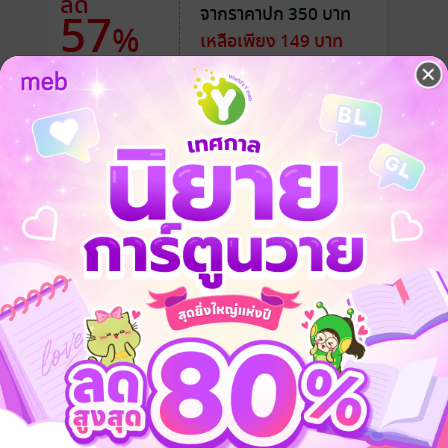
ลด
จากราคาปก 350 บาท
57
%
เหลือเพียง 149 บาท
นาบีหวังหลิวหยาง
ม่ทัพใหญ่จางหลี่ จวินเพื่อมาแต่งงานกับบุตรชายคนโตของเขาซึ่งจางเฟย
นี้กลับขมขื่นยิ่งนักสำหรับหวังซูหนี่นางไม่ได้ความรักจากผู้เป็นสามียังพอทำ
มาะสมทางฐานะทางสังคมในครั้งนี้เหมือนดั่งตกนรกทั้งเป็นเมื่อคู่ครองเกิด
มสัมพันธ์ที่ซับซ้อนและวุ่นวายในครอบครัวของนาง
งในนามของข้าที่เอาไว้เชิดหน้าชูตาก็เท่านั้นข้าไม่ได้รักเจ้า”
านมีคนรักอยู่แล้วข้าจะไม่ยอมให้บิดาตกปากรับคำการสู่ขอในครั้งนี้กับบิดาข