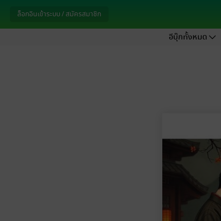
ล็อกอินเข้าระบบ / สมัครสมาชิก
อีบุ๊กทั้งหมด