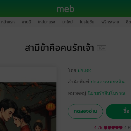
หน้าแรก
ขายดี
ใหม่มาแรง
มาใหม่
โปรโมชัน
ฟรีกระจาย
ฮิต
สามีข้าคือคนรักเจ้า
โดย
ปกแดง
สำนักพิมพ์
ปกแดงเหมยหลิน
หมวดหมู่
นิยายรักจีนโบราณ
ทดลองอ่าน
ซื้
4.75
4 R