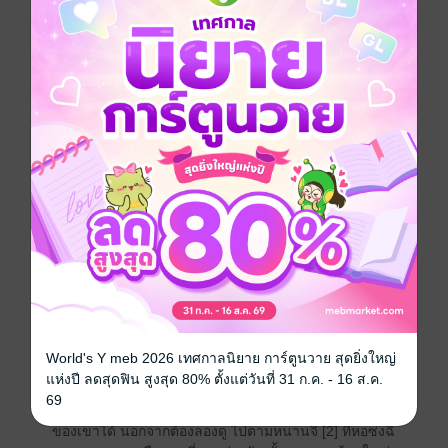
"..หรือเขาจะเป็นโพธิสัตว์จริงๆ เจ้าคะ เรา..หยุดมือดีหรือ
ไม่เจ้าคะ ข้าเกรงว่าหากดึงดัน..อาจถูกสวรรค์ลงโทษ"
สาวงามคนหนึ่งเริ่มหวาดกลัวความผิดบาป
"จริงด้วยเจ้าค่ะ เขา..สงบยิ่งนัก ข้าละอายใจ"
"ข้าเช่นกัน"
หญิงสาวหลายคนเริ่มเห็นพ้องว่าบุรุษหัวโล้นในห้องใหญ่
อาจเป็นผู้หลุดพ้นที่แท้จริง เพราะพวกนางต่างลงมือล่อลวง
ด้วยเสน่ห์มาแล้ว แต่เขาก็ยังคงสงบนิ่ง
"หุบปาก!ข้าไม่เชื่อว่ามีสวรรค์หรือนรกทั้งนั้น" หวังเม่ย
หลินเคยเห็นมาแล้ว โลกหลังสะพานไน่เหอ [1] ไม่มีทั้งนรก
และสวรรค์ มีเพียงความว่างเปล่าแสนเดียวดาย เงียบงัน
"แต่ว่า เขาดูไม่สนใจพวกข้าเลยนะเจ้าคะ"
World's Y meb 2026 เทศกาลนิยาย การ์ตูนวาย สุดยิ่งใหญ่
แห่งปี ลดสุดฟิน สูงสุด 80% ตั้งแต่วันที่ 31 ก.ค. - 16 ส.ค.
"..เขาอาจชอบบุรุษก็ได้ หรือเด็กๆ ฮึ!พวกวิปลาสในคราบ
69
นักบุญมีมากมายในโลกนี้ ผู้ใดจะล่วงรู้ความชั่วร้ายในใจ
ของเขาได้ นอกจากต้องลองดู ไปตามหนานจี้ [2] ที่หอซ่งฉี