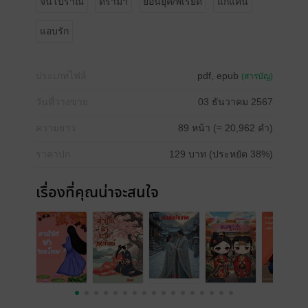
จีนโบราณ
ดรามา
ย้อนยุค/พีเรียด
แก้แค้น
แอบรัก
ประเภทไฟล์
pdf, epub
(สารบัญ)
วันที่วางขาย
03 ธันวาคม 2567
ความยาว
89 หน้า (≈ 20,962 คำ)
ราคาปก
129 บาท (ประหยัด 38%)
เรื่องที่คุณน่าจะสนใจ