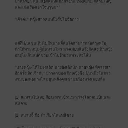
มาหลายๆ คน เลือกคนที่แตกต่างกัน ทั้งงดงาม กล้ามใหญ่
และเก่งเรื่องเอาใจบุรุษมา"
"เจ้าค่ะ" หญิงสาวคนหนึ่งรีบไปจัดการ
แต่ก็เป็นเช่นเดิมไม่มีหนานจี้คนใดสามารถล่อลวงหรือ
ทำให้พระหนุ่มผู้นั้นหวั่นไหว หวังเม่ยหลินจึงคิดส่งเด็กหญิง
อายุไม่เกินแปดขวบเข้าไปยั่วยวนพระหัวโล้น
"นายหญิง ได้โปรดเถิด!นางยังเด็กนัก นายหญิง พิจารณา
อีกครั้งเถิดเจ้าค่ะ" มารดาของเด็กหญิงซึ่งเป็นหนึ่งในสาว
งามของหอนางโลมชุนหลิงคุกเข่าขอร้องหวังเม่ยหลิน
[1] สะพานไน่เหอ คือสะพานข้ามระหว่างโลกคนเป็นและ
คนตาย
[2] หนานจี้ คือ คำเรียกโสเภณีชาย