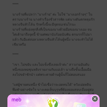
*****
นางร้ายที่แปลว่า "นางร้าย" ค่ะ ไม่ใช่ "นางเอกร้ายๆ" ใน
คราบนางร้าย นางทำเรื่องชั่วสารพัด แต่นางดันตกหลุมรัก
หลวงจีนหัวโล้น รักครั้งนี้จะมีจุดจบเช่นไรนะ
นางร้ายที่แย่งทุกสิ่งที่เป็นของนางด้วยมือของนางเอง จน
ไต่เต้ามาถึงจุดนี้ ข้ามศพมานับร้อยนับพัน ตกนรกก็ไปมา
แล้ว กับอีแค่ล่อลวงหลวงจีนหัวโล้นผู้หนึ่ง นางจะทำไม่ได้
เชียวหรือ
*****
"เขา..ไม่ขยับ และไม่แข็งขึงเลยเจ้าค่ะ" สาวงามอันดับ
หนึ่งของหอชุนหลิงรายงานกับแม่เล้า นางถึงขั้นเอื้อมมือ
ลงไปขยำชักนำ แต่พระตายด้านผู้นั้นก็ไม่ตอบสนอง
"แค่ผู้ชายคนหนึ่ง ข้าไม่เชื่อว่าจะอดทนได้" หวังเม่ยหลิน
พึมพำอย่างขัดใจ นางเคยเห็นบุรุษที่ต้องยอมสยบเมื่ออยู่ต่อ
หน้าเสน่ห์ของสตรีมานักต่อนัก นางไม่เชื่อว่าจะมีชายใดที่
ต้านทานได้อย่างไร้เยื่อใยเช่นนี้