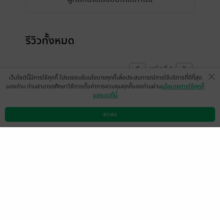
รีวิวทั้งหมด
หน้าที่ 1
เว็บไซต์นี้มีการใช้คุกกี้ โปรดยอมรับนโยบายคุกกี้เพื่อประสบการณ์การใช้บริการที่ดีที่สุด
ของท่าน ท่านสามารถศึกษาวิธีการตั้งค่าการควบคุมคุกกี้ของท่านผ่าน
นโยบายการใช้คุกกี้
ของเราที่นี่
เล่มนี้แปลงงเยอะมากเลยค่ะ ชื่อรหัสบางทีก็
แปลบางทีก็ไม่แปล อ่านละสับสนมาก รบกวน
ตกลง
ดาวน์โหลดแอป
วิธีการใช้งาน
ติดต่อเรา
ช่วยรีเช็คการแปลหน่อยได้มั้ยคะ ฮือออ
มีแล้ว -
Immahappygal
0
19 มิ.ย. 2568
17:24 น.
หน้าที่ 1