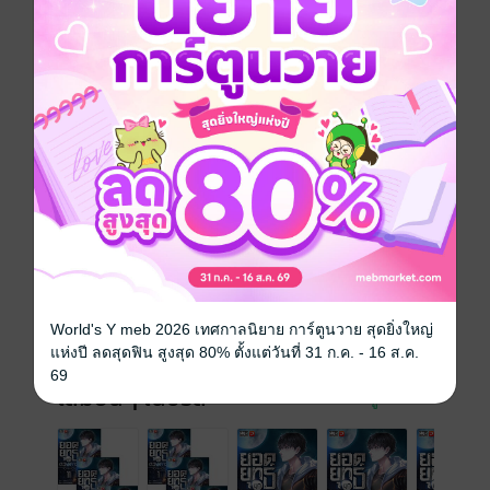
สลาย เขาจะต้องเอาชีวิตรอด ฝึกฝน แข็งแกร่ง และปกป้อง
เผ่าพันธุ์มนุษย์เอาไว้ให้ได้! (บทที่ 481-540) อ่านก่อนใคร
ได้ที่ Enjoybook.co
แฟนตาซี
หนังสือแปล
นิยายจีนแปล
ซีรีส์
ยอดยุทธ์ยุคดวงดาว
ประเภทไฟล์
pdf, epub
(สารบัญ)
วันที่วางขาย
04 ธันวาคม 2567
ความยาว
1114 หน้า (≈ 110,368 คำ)
World's Y meb 2026 เทศกาลนิยาย การ์ตูนวาย สุดยิ่งใหญ่
ราคาปก
299 บาท (ประหยัด 40%)
แห่งปี ลดสุดฟิน สูงสุด 80% ตั้งแต่วันที่ 31 ก.ค. - 16 ส.ค.
69
เล่มอื่นๆ ในซีรีส์
ดูทั้งหมด