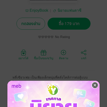
EnjoyBook
นิยายแฟนตาซี
ทดลองอ่าน
ซื้อ 179 บาท
No Rating
อยากได้
ซื้อเป็นของขวัญ
ติดตาม
แชร์
หลี่เซียวเฟย เป็นเพียงเด็กหนุ่มที่คลั่งไคล้การต่อสู้แบบ
โบราณ ได้รับขนานนามว่าเป็นอัฉริยะ แต่แล้ววันหนึ่งก็
เกิดเรื่องประหลาดขึ้น มีสุนัขตัวหนึ่งเอากล่องมาให้แล้วพูด
ว่า "นายคือผู้ถูกเลือก" รู้ตัวอีกทีเขาก็มาอยู่ในโลกอนาคต
ในอีกห้าร้อยปีข้างหน้าแล้ว
ในโลกที่เต็มไปด้วยสัตว์ร้ายต่างดาว อารยธรรมโลกล่ม