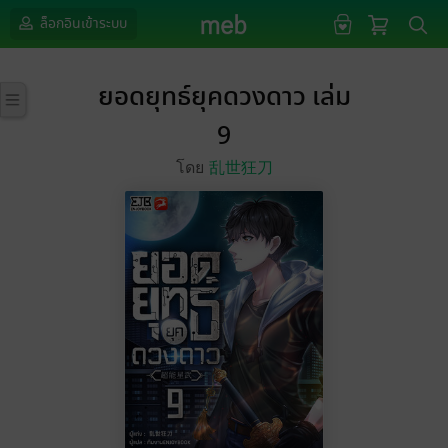
ล็อกอินเข้าระบบ
ยอดยุทธ์ยุคดวงดาว เล่ม
9
โดย
乱世狂刀