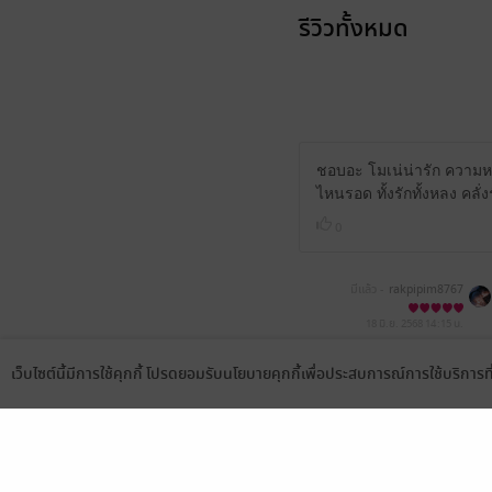
รีวิวทั้งหมด
ชอบอะ โมเน่น่ารัก ความหน
ไหนรอด ทั้งรักทั้งหลง คลั่ง
0
มีแล้ว -
rakpipim8767
18 มิ.ย. 2568
14:15 น.
เว็บไซต์นี้มีการใช้คุกกี้ โปรดยอมรับนโยบายคุกกี้เพื่อประสบการณ์การใช้บริการ
Language
ดาวน์โหลดแอป