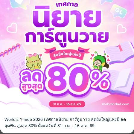
้เจ้าของหน้าตัก นัยน์ตายังคงฉ่ำปรือหวานเยิ้ม แถมยังพยายามบดเบียดเนื้อต
ลกลับตื่นตัวขึ้นมาซะอย่างนั้น
___
ม"
องเธอดูไร้เดียงสาและใสซื่อ ทว่าก็แอบแฝงไปด้วยความดื้อรั้นอย่างเห็นไ
___
อนซื้อ**
8+
มหาวิทยาลัย
วิศวะ
World's Y meb 2026 เทศกาลนิยาย การ์ตูนวาย สุดยิ่งใหญ่แห่งปี ลด
สุดฟิน สูงสุด 80% ตั้งแต่วันที่ 31 ก.ค. - 16 ส.ค. 69