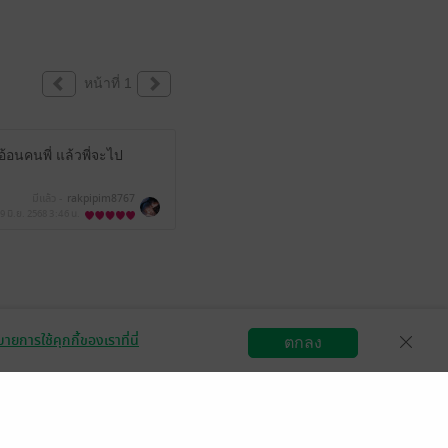
หน้าที่ 1
อนคนพี่ แล้วพี่จะไป
มีแล้ว -
rakpipim8767
9 มิ.ย. 2568
3:46 น.
ายการใช้คุกกี้ของเราที่นี่
ตกลง
สมัครขายอีบุ๊ก
วิธีการใช้งาน
ติดต่อเรา