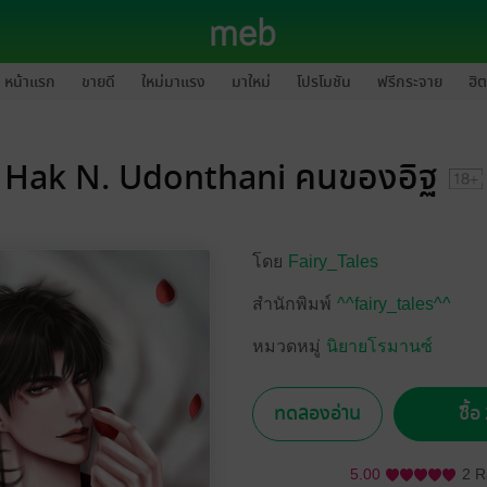
หน้าแรก
ขายดี
ใหม่มาแรง
มาใหม่
โปรโมชัน
ฟรีกระจาย
ฮิต
Hak N. Udonthani คนของอิฐ
โดย
Fairy_Tales
สำนักพิมพ์
^^fairy_tales^^
หมวดหมู่
นิยายโรมานซ์
ทดลองอ่าน
ซื้
5.00
2 R