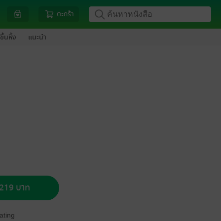
ตะกร้า
ขึ้นหิ้ง
แนะนำ
อ 219 บาท
ating