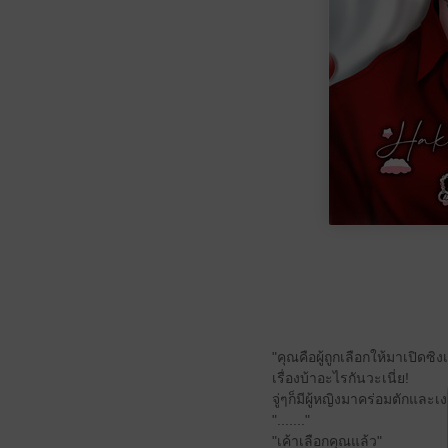
"คุณคือผู้ถูกเลือกให้มาเปิดซิงเ
เรื่องบ้าอะไรกันวะเนี่ย!
จู่ๆก็มีผู้หญิงมาคร่อมตักและเง
"......."
"เค้าเลือกคุณแล้ว"