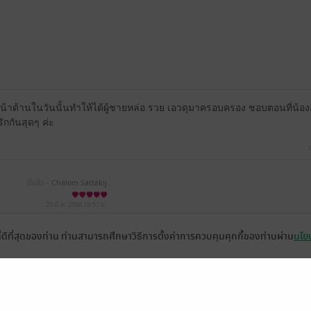
้าด้านในวันนั้นทำให้ได้ผู้ชายหล่อ รวย เอวดุมาครอบครอง ชอบตอนที่น้องอ้
รักกันสุดๆ ค่ะ
1
มีแล้ว -
Chalom Sattakij
25 มี.ค. 2568
19:57 น.
ที่ดีที่สุดของท่าน ท่านสามารถศึกษาวิธีการตั้งค่าการควบคุมคุกกี้ของท่านผ่าน
นโยบ
หน้าที่ 1