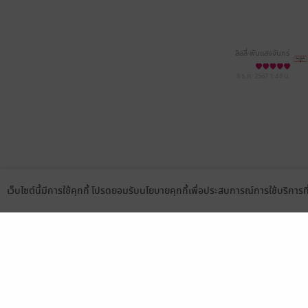
ลิลลี่-พันแสงจันทร์
8 ธ.ค. 2567
1:46 น.
เว็บไซต์นี้มีการใช้คุกกี้ โปรดยอมรับนโยบายคุกกี้เพื่อประสบการณ์การใช้บริการ
Language
ดาวน์โหลดแอป
เลือกหมวดหมู่
บริการช
นิยาย
สมัครขาย
การ์ตูน
สมัครอ่
นิตยสาร
วิธีการใ
ทั่วไป
meb co
หนังสือเสียง
Stamp ค