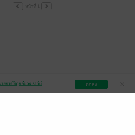
หน้าที่ 1
ายการใช้คุกกี้ของเราที่นี่
ตกลง
สมัครขายอีบุ๊ก
วิธีการใช้งาน
ติดต่อเรา
กลุ่มธุรกิจในเครือ
Central
OfficeMate
B2S
Power Buy
Supersports