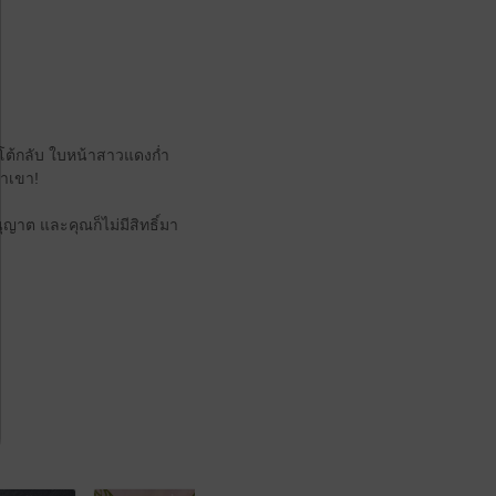
กโต้กลับ ใบหน้าสาวแดงก่ำ
ยาเขา!
ุญาต และคุณก็ไม่มีสิทธิ์มา