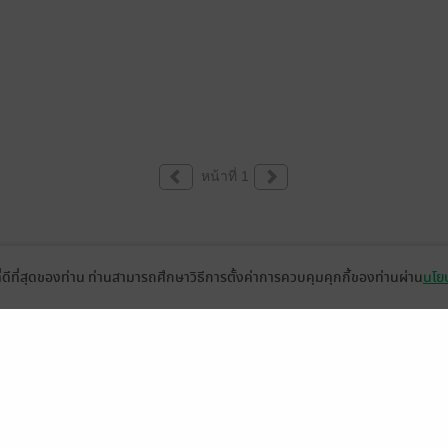
หน้าที่ 1
ที่ดีที่สุดของท่าน ท่านสามารถศึกษาวิธีการตั้งค่าการควบคุมคุกกี้ของท่านผ่าน
นโยบ
่วยเหลือ
เกี่ยวกับเรา
อีบุ๊ก
ข่าวสารและกิจกรรม
านหนังสือ
ติดต่อเรา
ช้งาน
in
ืออะไร?