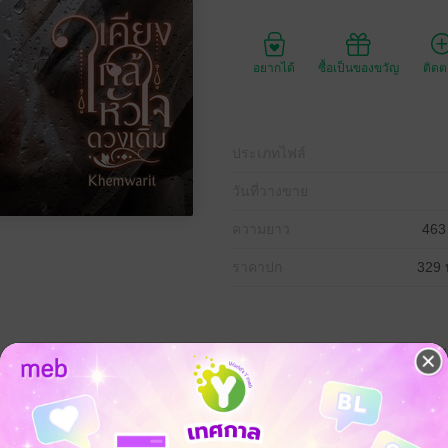
อยากได้
ซื้อเป็นของขวัญ
ติด
ประเภทไฟล์
วันที่วางขาย
ความยาว
463
ราคาปก
329 
มั้นนอกใจ เป็นวันเดียวกับที่เธอต้องจบชีวิตลงโดยไม่มีโอกาสได้เอาคืน แต่จู่ๆ 
ั้น คราวนี้ล่ะถึงทีเธอบ้าง จะเอาคืนให้สาสม
หนีเสือปะจระเข้ เมื่อเธอคนใหม่สวยใสแต่ไร้เสน่ห์ ถูกสามีตัวร้ายขีดเส้นตายห้
งา สามีไม่รัก และร้ายสุดที่เธอรับไม่ได้ ก็เพราะเธอคนนี้ไปเผลอใจแอบรักน้