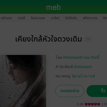
หน้าแรก
ขายดี
ใหม่มาแรง
มาใหม่
โปรโมชัน
ฟรีกระจาย
ฮิต
เคียงใกล้หัวใจดวงเดิม
โดย
Khemwarit/
เขมวริทธิ์
สำนักพิมพ์
khemwarit
หมวดหมู่
นิยายโรมานซ์
ทดลองอ่าน
ซื้
5.00
1 R