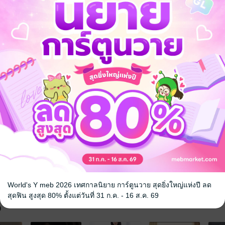
ได้ปั่นหัวผู้ชายเล่น วันนี้พี่ พรุ่งนี้น้อง!!"
ู้ กินรวบได้ทั้งพี่ทั้งน้อง...ไร้ยางอาย!"
้ทำแบบนั้น เราก็แค่จะไปกินข้าวที่โรงแรม ไม่ได้ไปนอนโรงแรม!!" เสียงเล็
 ใบหน้าเชิดขึ้น เธอไม่เคยคิดคบชู้อย่างที่เขากล่าวหา เพราะเธอไม่ใช่ภรร
ค่ะ ที่ริดาส่งข้อความหาคุณก็เพื่อบอก ไม่ได้ต้องการให้คุณอนุญาตหรือไม่อน
8+
แก้แค้น
ครอบครัว
World's Y meb 2026 เทศกาลนิยาย การ์ตูนวาย สุดยิ่งใหญ่แห่งปี ลด
สุดฟิน สูงสุด 80% ตั้งแต่วันที่ 31 ก.ค. - 16 ส.ค. 69
จ