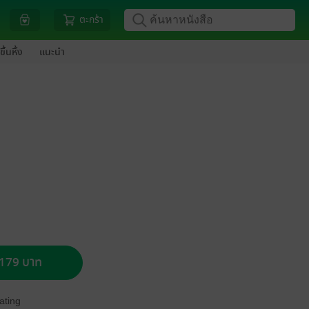
ตะกร้า
ขึ้นหิ้ง
แนะนำ
อ 179 บาท
ating