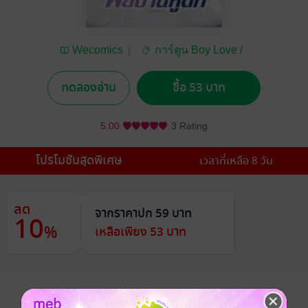
Wecomics
การ์ตูน Boy Love /
Yaoi
ทดลองอ่าน
ซื้อ 53 บาท
5.00
3 Rating
โปรโมชันสุดพิเศษ
เวลาที่เหลือ 8 วัน
ลด
จากราคาปก 59 บาท
10
%
เหลือเพียง 53 บาท