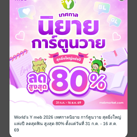
อยากได้
ซื้อเป็นของขวัญ
ติดตาม
แชร์
ถึงแม้ว่าจะเป็นเพียงอดีตคนรัก แต่ 'เหยียนอี้' ยอมทำทุกวิถี
ทาง ขอเพียงแค่ได้อยู่เคียงข้าง 'ลู่ซ่างจิ่น' ไม่ว่าหนทาง
เหล่านั้นจะยากลำบากเพียงใด เขาขอเพียงแค่ความอุบอุ่น
สักนิดจากลู่ซ่างจิ่นก็ยังดี แต่การเปลี่ยนแปลงบางอย่าง
ทำให้เหยียนอี้เลือกที่จะจากไป ลู่ซ่างจิ่นจะทำอย่างไร...
โรแมนติก
พารานอร์มอล
หนังสือแปล
Boy love / Yaoi
ซีรีส์
พ่อบ้านหูตก
ประเภทไฟล์
pdf
World's Y meb 2026 เทศกาลนิยาย การ์ตูนวาย สุดยิ่งใหญ่
แห่งปี ลดสุดฟิน สูงสุด 80% ตั้งแต่วันที่ 31 ก.ค. - 16 ส.ค.
วันที่วางขาย
06 ธันวาคม 2567
69