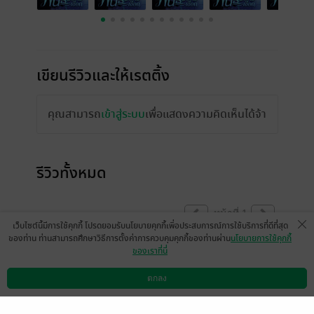
เขียนรีวิวและให้เรตติ้ง
คุณสามารถ
เข้าสู่ระบบ
เพื่อแสดงความคิดเห็นได้จ้า
รีวิวทั้งหมด
หน้าที่ 1
เว็บไซต์นี้มีการใช้คุกกี้ โปรดยอมรับนโยบายคุกกี้เพื่อประสบการณ์การใช้บริการที่ดีที่สุด
ของท่าน ท่านสามารถศึกษาวิธีการตั้งค่าการควบคุมคุกกี้ของท่านผ่าน
นโยบายการใช้คุกกี้
ของเราที่นี่
มีแล้ว -
inkscmu32
มีแล้ว -
ap-user-618989
17
16 เม.ย. 2569
7:14 น.
20 เม.ย. 2568
10:8 น.
ตกลง
ดาวน์โหลดแอป
วิธีการใช้งาน
ติดต่อเรา
มีแล้ว -
fongsai