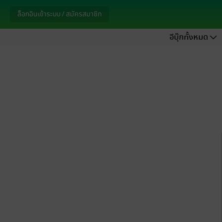
ล็อกอินเข้าระบบ / สมัครสมาชิก
อีบุ๊กทั้งหมด