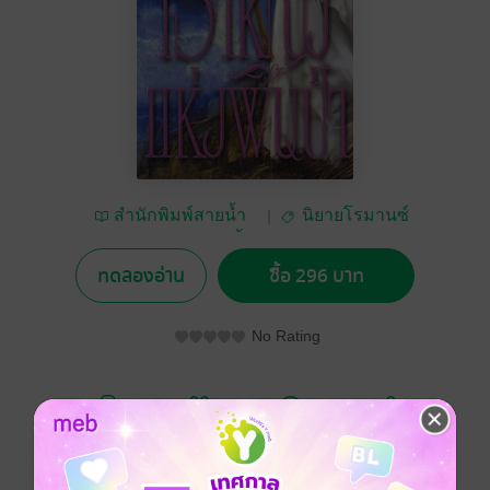
สำนักพิมพ์สายน้ำ
นิยายโรมานซ์
และสำนักพิมพ์ฟองน้ำ
ทดลองอ่าน
ซื้อ 296 บาท
No Rating
อยากได้
ซื้อเป็นของขวัญ
ติดตาม
แชร์