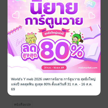
ความรักของพวกเขาทั้งสับสนและร้อนระอุราวกับท้องฟ้า
ซึ่งปั่นป่วนด้วยกระแสลม...และอ่อนโยนราวกับสัมผัสจาก
แสงตะวัน เธอคือแอเรียล เจ้าหญิงผมทองแห่งผืนป่าใน
ตำนาน ธอมีชีวิตอยู่ท่ามกลางผืนป่า และสวมใส่เสื้อผ้า
ของบุรุษ โดยมีเสือจากัวร์อยู่เคียงข้าง เธอมีอำนาจในการ
พูดกับสัตว์ป่า...และยับยั้งผู้บุกรุกที่เข้ามาในดินแดนลึกลับ
เขาคือเซธดริด หัวหน้าเผ่าแมคเทเวอร์ นักรบผู้พ่ายแพ้
ครอบครัวของเขาถูกสังหารโหด ปราสาทถูกทำลายจน
พินาศ เมื่อศัตรูไล่หลังมาติดๆ เขาจึงเสี่ยงเข้าไปในป่าลึก
เปล่าเปลี่ยว ซึ่งไม่มีผู้ใดกลับออกมาอีก เมื่อผู้ที่อาศัยในป่า
จู่โจมเขา ชายหนุ่มก็ไม่ลังเลที่จะจับตัวเด็กหนุ่มซึ่งเป็น
หัวหน้าไว้เป็นตัวประกัน เพื่อให้แน่ใจว่าการเดินทางผ่าน
ป่าของเขาจะปลอดภัย เขาแทบไม่สงสัยว่าเด็กหนุ่มร่าง
เล็กอารมณ์ร้าย ซึ่งเขาเรียกว่าสไควร์ อีกทั้งให้คำมั่นว่าจะ
ปกป้องนั้นแท้ที่จริงคือหญิงงาม ซึ่งความรู้สึกเร่าร้อนต่อ
World's Y meb 2026 เทศกาลนิยาย การ์ตูนวาย สุดยิ่งใหญ่
ชีวิตและความรักนั้นเท่าเทียมกับตัวเขา ทั้งคู่ต่อกรศัตรู
แห่งปี ลดสุดฟิน สูงสุด 80% ตั้งแต่วันที่ 31 ก.ค. - 16 ส.ค.
เคียงข้างกัน ทะยานขันสู่ความหรรษาสูงสุด...และค้นพบ
69
ว่ามตักที่จะผูกพันคนทั้งสองไว้ชั่วกาลนาน
หนังสือแปล