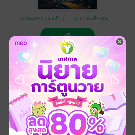
พณณกร บุญหล้า
ความเชื่อและ
ศาสนา/พระเครื่อง
ฟรี
5.00
2 Rating
ติดตาม
แชร์
ธรรมะ
พลังพิเศษ
พัฒนาตนเอง
แรงบันดาลใจ
พุทธศาสนา