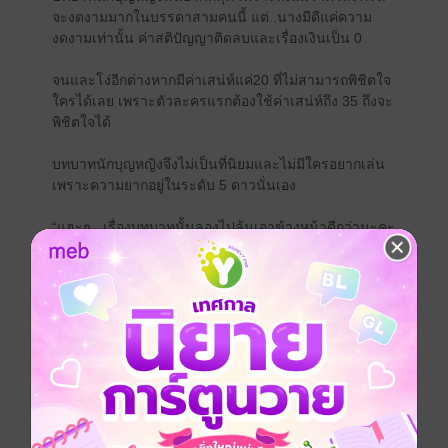
จะงดงามมากในบรรดาสามคนนี้ แต่..นางมีดีแค่ความ
งดงามเท่านั้น ค่าสติปัญญาติดลบและเรื่องเงินเป็น 0
จนและโง่อีกต่างหากมีค่าเสน่ห์แค่20 ที่ไม่สามารถพิชิตใจ
ใครได้เลย เพราะตัวละครแรกต้องใช้ค่าเสน่ห์ถึง 35 ถึงจะ
พิชิตใจได้
บทบาทนักบุญหญิงจึงไม่เป็นที่นิยมและไม่มีใครอยากเล่น
เพราะความยากอยู่ในระดับ 5 ดาวนั่นเอง
“แฮะๆ ..เรื่องบทบาทนั้นลองไปลุ้นเอาข้างหน้าดีกว่านะคะ
ตอนนี้คุณผู้เล่นควรจะนอนลงและเข้าเกมได้แล้ว”
ฉันถูกจับนอนลงในแคปซูลขนาดใหญ่ แถมยังไม่ได้ตกลง
เรื่องบทบาทกันเลยด้วยซ้ำ
“นะ..นี่ ฉันเป็นองค์หญิงใช่ไหม ต้องเป็นองค์หญิงนะ หรือ
จะเป็นคุณหนูตระกูลดยุคก็ได้แต่ไม่เอานักบุญหญิงนะ ไม่
เอานักบุญหญิงนะโว้ย!!”
“ติ้ง!”