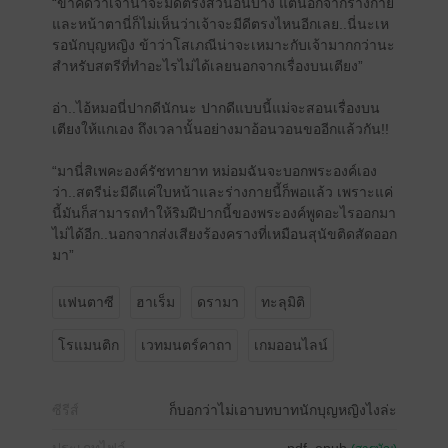
“ข้าคิดว่าเจ้าน่าจะมีดีตรงส่วนอื่นบ้าง แต่นอกจากร่างกาย
และหน้าตานี่ก็ไม่เห็นว่าเจ้าจะมีดีตรงไหนอีกเลย..นี่นะเห
รอนักบุญหญิง ข้าว่าโสเภณีน่าจะเหมาะกับเจ้ามากกว่านะ
สำหรับสตรีที่ทำอะไรไม่ได้เลยนอกจากเรื่องบนเตียง”
อ่า..ไอ้หมอนี่ปากดีนักนะ ปากดีแบบนี้แม่จะสอนเรื่องบน
เตียงให้แกเอง ถึงเวลานั้นอย่างมาอ้อนวอนขออีกแล้วกัน!!
“มานี่สิเพคะองค์รัชทายาท หม่อมฉันจะบอกพระองค์เอง
ว่า..สตรีน่ะมีดีแค่ใบหน้าและร่างกายนี้ก็พอแล้ว เพราะแค่
นี้มันก็สามารถทำให้ริมฝีปากนี้ของพระองค์พูดอะไรออกมา
ไม่ได้อีก..นอกจากส่งเสียงร้องครางที่เหมือนสุนัขติดสัดออก
มา”
แฟนตาซี
ฮาเร็ม
ดรามา
ทะลุมิติ
โรแมนติก
เวทมนตร์คาถา
เกมออนไลน์
ซีรีส์
ก็บอกว่าไม่เอาบทบาทนักบุญหญิงไงล่ะ