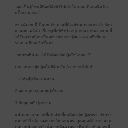
“คุณเป็นผู้โชคดีที่จะได้เข้าไปเล่นในเกมเสมือนจริงเป็น
ครั้งแรกนะคะ”
จากเดิมเกมนี้เป็นเกมทำเควสที่ต้องผ่านแต่ละเควสไปก่อน
สะสมค่าพลังไปเรื่อยๆเพื่อพิชิตใจหนุ่มหล่อ แต่เพราะเกมนี้
ได้รับความนิยมเป็นอย่างมากทางผู้จัดของเกมจึงพัฒนา
ระบบเสมือนจริงขึ้นมา
“บทบาทที่ฉันจะได้รับคือองค์หญิงใช่ไหมคะ?”
บทบาทของผู้หญิงนั้นมีด้วยกัน 3 บทบาทได้แก่
1.องค์หญิงที่แสนฉลาด
2.คุณหนูตระกูลดยุคผู้ร่ำรวย
3.นักบุญหญิงผู้งดงาม
แน่นอนว่าบทบาทที่เล่นง่ายที่สุดคือองค์หญิงเพราะว่านาง
ฉลาดยังไงล่ะ รองลงมาก็คุณหนูตระกูลดยุคผู้ร่ำรวย ส่วน
บทบาทนักบุญหญิงนั้นยากที่สุด เพราะถึงแม้ว่าตัวละครนี้