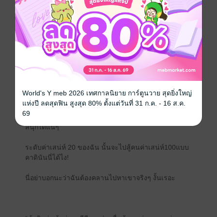
เสียงหน้าต่างเกมเด้งออกมาพร้อมกับข้อความแสดงความ
ยินดี
"ยินดีด้วยนะคะ ขอต้อนรับคุณผู้เล่นในบทบาทนักบุญ
หญิง..ขอให้มีช่วงเวลาที่สนุกกับเกมนี้น้า”
ก็บอกว่าไม่เอา..บทบาทนักบุญหญิงไงล่ะโว้ย!!
World's Y meb 2026 เทศกาลนิยาย การ์ตูนวาย สุดยิ่งใหญ่
แห่งปี ลดสุดฟิน สูงสุด 80% ตั้งแต่วันที่ 31 ก.ค. - 16 ส.ค.
69
“จานีค..คลานเข่ามาหาข้าสิ หากเป็นเจ้าจะต้องทำให้ข้า
สนุกได้แน่ๆ”
ระดับค่าเสน่ห์ 20 ของฉัน นั้นจะไปสู้คนค่าเสน่ห์100แบบ
คาดินันนี่ได้ไง!
นี่อย่าบอกนะว่าฉันต้องคลานไปหาเขาจริงๆ งั้นเรอะ