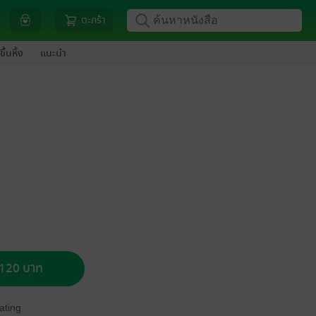
ตะกร้า
ขึ้นหิ้ง
แนะนำ
อ 120 บาท
ating