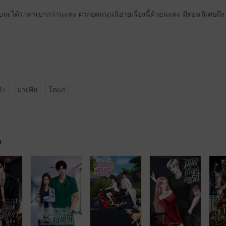
บจะได้ราคาเบากว่านะคะ ฝากอุดหนุนนิยายเรื่องนี้ด้วยนะคะ มีตอนพิเศษถึง
8+
มาเฟีย
โคแก่
จ