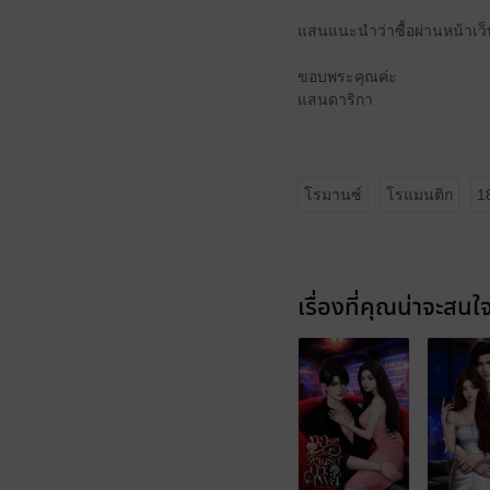
แสนแนะนำว่าซื้อผ่านหน้าเว็
ขอบพระคุณค่ะ
แสนดาริกา
โรมานซ์
โรแมนติก
1
เรื่องที่คุณน่าจะสนใ