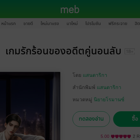
หน้าแรก
ขายดี
ใหม่มาแรง
มาใหม่
โปรโมชัน
ฟรีกระจาย
ฮิต
เกมรักร้อนของอดีตคู่นอนลับ
โดย
แสนดาริกา
สำนักพิมพ์
แสนดาริกา
หมวดหมู่
นิยายโรมานซ์
ทดลองอ่าน
ซื้
5.00
2 R