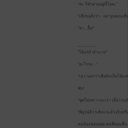
"ค่ะ ก็ทำตามอยู่นี่ไงคะ"
"เฮียขอสั่งว่า...อย่าจูบตอบเฮี
"หา...อื้อ!"
-------------
"ไอ้แก่บ้าอำนาจ!"
"อะไรนะ..."
"เอวาบอกว่าเฮียมันเป็นไอ้แก
ฟุ่บ!
"พูดไม่เพราะนะเรา เมื่อวานยั
"พิสูจน์สิว่าเฮียแก่แล้วจริงหรื
คนน้องชอบอ่อย คนพี่ชอบหื่น ก