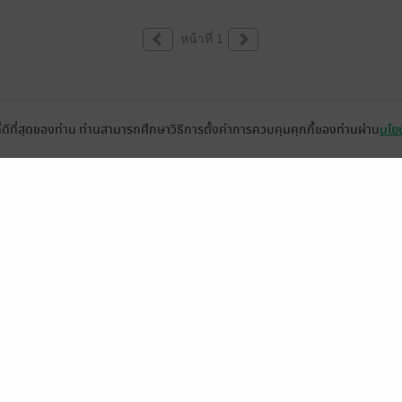
หน้าที่ 1
ที่ดีที่สุดของท่าน ท่านสามารถศึกษาวิธีการตั้งค่าการควบคุมคุกกี้ของท่านผ่าน
นโยบ
่วยเหลือ
เกี่ยวกับเรา
อีบุ๊ก
ข่าวสารและกิจกรรม
านหนังสือ
ติดต่อเรา
ช้งาน
in
ืออะไร?
de คืออะไร?
ในการใช้บริการ
วามเป็นส่วนตัว
ว็บไซต์