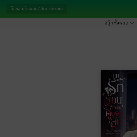
ล็อกอินเข้าระบบ / สมัครสมาชิก
อีบุ๊กทั้งหมด