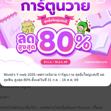
ย"
่บ้าอำนาจ เอาแต่ใจ แล้วก็ชอบควบคุมชีวิตคนอื่น อ๊ะ!"
World's Y meb 2026 เทศกาลนิยาย การ์ตูนวาย สุดยิ่งใหญ่แห่งปี ลด
สุดฟิน สูงสุด 80% ตั้งแต่วันที่ 31 ก.ค. - 16 ส.ค. 69
งเฮียคะเฮียขาอยู่เลย"
อเปล่า"
ัดกันไปกัดกันมาทั้งเรื่อง...แต่กัดส่วนไหนนั้นต้องเดากันนะคะ กรี๊ดดด