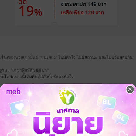
ลด
จากราคาปก 149 บาท
19
%
เหลือเพียง 120 บาท
เรื่องของพวกเขามีแค่ "บนเตียง" ไม่มีหัวใจ ไม่มีสถานะ และไม่มีวันยอมกัน
.ในฐานะ "เลขาฝึกหัดของเขา"
หม่โดยคราวนี้เดิมพันคือศักดิ์ศรีและหัวใจ
อมกัน
็นฝ่ายแพ้?
ยก่อนสิคนสวยแล้วเธอจะได้ทุกอย่างที่ต้องการ แม้แต่ดาวเฮียก็จะหามาให้"
ของเฮีย ถ้าเฮียสั่งให้เธอไป เธอก็ต้องไป...สั่งให้เธอมา เธอก็ต้องมา"