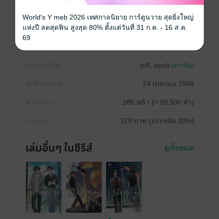
หนังสือแปล
Boy love / Yaoi
นิยายจีนแปล
World's Y meb 2026 เทศกาลนิยาย การ์ตูนวาย สุดยิ่งใหญ่
แห่งปี ลดสุดฟิน สูงสุด 80% ตั้งแต่วันที่ 31 ก.ค. - 16 ส.ค.
69
ซีรีส์
UAAG ทีมสืบสวนอุบัติเหตุทางอากาศ
ประเภทไฟล์
pdf, epub
(สารบัญ)
วันที่วางขาย
24 เมษายน 2568
ความยาว
285 หน้า (≈ 89,500 คำ)
ราคาปก
379 บาท (ประหยัด 20%)
เล่มอื่นๆ ในซีรีส์
ดูทั้งหมด