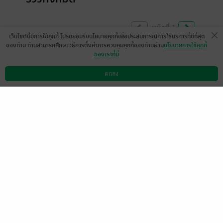
หน้าที่ 1
เว็บไซต์นี้มีการใช้คุกกี้ โปรดยอมรับนโยบายคุกกี้เพื่อประสบการณ์การใช้บริการที่ดีที่สุด
ของท่าน ท่านสามารถศึกษาวิธีการตั้งค่าการควบคุมคุกกี้ของท่านผ่าน
นโยบายการใช้คุกกี้
ของเราที่นี่
ข้อความนี้ถูกลบ
(ถูกลบโดยเจ้าของความคิดเห็น)
ตกลง
ดาวน์โหลดแอป
วิธีการใช้งาน
ติดต่อเรา
เห็นความสัมพันธ์แบบนี้รู้เลยว่าเดี๋ยวมีขมแน่
แสดงสปอยล์
มีแล้ว -
LittleMissTulip
0
15 ส.ค. 2568
2:58 น.
แปะไว้ก่อนนะคะ รอเล่มจบมาค่อยอ่านทีเดียว
3-4