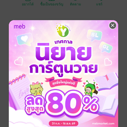
อยากได้
ซื้อเป็นของขวัญ
ติดตาม
แชร์
"ทีม UAAG ต้องเผชิญกับความท้าทายใหม่
เมื่อพวกเขาถูกเชิญให้ไปมีส่วนร่วมในการสร้างเครื่องบิน
ขณะที่เรื่องราวของอุบัติเหตุโรเกอร์ 318 ก็ยังตามหลอก
หลอนฝูเฉิงไม่เลิกรา
เมื่อมันคือโศกนาฏกรรมที่พรากครอบครัวของเขาไปตลอด
กาล
ทั้งยังเชื่อมโยงกับจั๋วหวนในฐานะนักออกแบบเครื่องบินลำ
นั้น...
ความสัมพันธ์ไม่มีชื่อเรียกของจั๋วหวนและฝูเฉิงกำลังสั่น
คลอน
ชีวิตที่ดูเหมือนจะลงตัวต้องเผชิญกับบททดสอบครั้งใหญ่
เมื่อเรื่องราวทั้งหมดต่างถาโถมเข้ามาอย่างยากที่จะหลีก
เลี่ยงได้
สุดท้ายแล้วพวกเขาจะประคับประคองความรักครั้งนี้ให้
มั่นคงต่อไปได้หรือไม่"