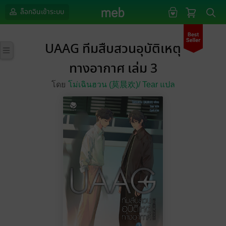
ล็อกอินเข้าระบบ
UAAG ทีมสืบสวนอุบัติเหตุ
ทางอากาศ เล่ม 3
โดย
โม่เฉินฮวน (莫晨欢)/
Tear แปล