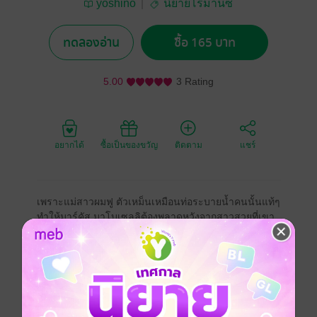
yoshino
นิยายโรมานซ์
ทดลองอ่าน
ซื้อ 165 บาท
5.00
3 Rating
อยากได้
ซื้อเป็นของขวัญ
ติดตาม
แชร์
เพราะแม่สาวผมฟู ตัวเหม็นเหมือนท่อระบายน้ำคนนั้นแท้ๆ
ทำให้มาร์คัส มาโบเซลลิต้องพลาดหวังจากสาวสวยที่เขา
หมายตา แถมเจ้าหล่อนยังหยามหมิ่นเกียรติของเขาอย่าง
ถึงที่สุด
ไม่ได้การ! เขาต้องทำให้หล่อนรู้ว่ามาเฟียวายร้ายอย่าง
เขา ฆ่าได้หยามไม่ได้!
ประเภทไฟล์
pdf, epub
(สารบัญ)