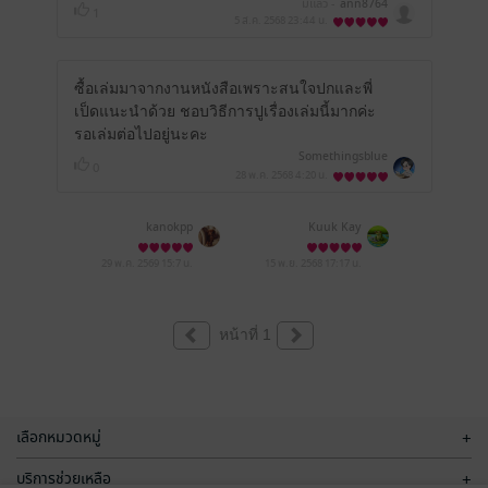
มีแล้ว -
ann8764
1
5 ส.ค. 2568
23:44 น.
ซื้อเล่มมาจากงานหนังสือเพราะสนใจปกและพี่
เป็ดแนะนำด้วย ชอบวิธีการปูเรื่องเล่มนี้มากค่ะ
รอเล่มต่อไปอยู่นะคะ
Somethingsblue
0
28 พ.ค. 2568
4:20 น.
kanokpp
Kuuk Kay
29 พ.ค. 2569
15:7 น.
15 พ.ย. 2568
17:17 น.
หน้าที่ 1
เลือกหมวดหมู่
+
บริการช่วยเหลือ
+