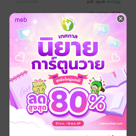
ประเภทไฟล์
pdf, epub
(สารบัญ)
วันที่วางขาย
18 เมษายน 2568
ความยาว
298 หน้า (≈ 80,335 คำ)
ราคาปก
319 บาท (ประหยัด 10%)
สนใจเวอร์ชันกระดาษ เชิญทางนี้!
เวอร์ชันกระดาษมีวางขายที่เว็บไซต์สำนัก
พิมพ์ จะไม่มีขายโดย MEB นะจ๊ะ สามารถสั่ง
ซื้อ หรือติดต่อคนขายโดยตรงเลยจ้ะ
สั่งซื้อโดยตรงกับ สนพ.
เรื่องที่คุณน่าจะสนใจ