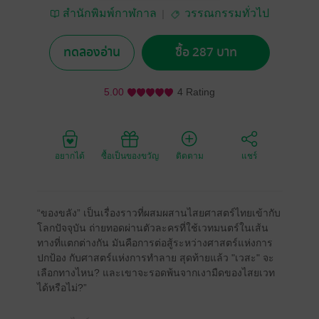
สำนักพิมพ์กาฬกาล
วรรณกรรมทั่วไป
ทดลองอ่าน
ซื้อ 287 บาท
5.00
4 Rating
อยากได้
ซื้อเป็นของขวัญ
ติดตาม
แชร์
“ของขลัง” เป็นเรื่องราวที่ผสมผสานไสยศาสตร์ไทยเข้ากับ
โลกปัจจุบัน ถ่ายทอดผ่านตัวละครที่ใช้เวทมนตร์ในเส้น
ทางที่แตกต่างกัน มันคือการต่อสู้ระหว่างศาสตร์แห่งการ
ปกป้อง กับศาสตร์แห่งการทำลาย สุดท้ายแล้ว "เวสะ" จะ
เลือกทางไหน? และเขาจะรอดพ้นจากเงามืดของไสยเวท
ได้หรือไม่?”