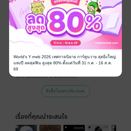
ประเภทไฟล์
pdf, epub
(สารบัญ)
วันที่วางขาย
21 เมษายน 2568
ความยาว
188 หน้า (≈ 11,205 คำ)
ราคาปก
109 บาท
สนใจเวอร์ชันกระดาษ เชิญทางนี้!
World's Y meb 2026 เทศกาลนิยาย การ์ตูนวาย สุดยิ่งใหญ่
แห่งปี ลดสุดฟิน สูงสุด 80% ตั้งแต่วันที่ 31 ก.ค. - 16 ส.ค.
เวอร์ชันกระดาษมีวางขายที่เว็บไซต์สำนัก
69
พิมพ์ จะไม่มีขายโดย MEB นะจ๊ะ สามารถสั่ง
ซื้อ หรือติดต่อคนขายโดยตรงเลยจ้ะ
สั่งซื้อโดยตรงกับ สนพ.
เรื่องที่คุณน่าจะสนใจ