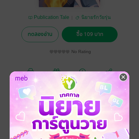
Publication Tale
นิยายรักวัยรุ่น
ทดลองอ่าน
ซื้อ 109 บาท
No Rating
อยากได้
ซื้อเป็นของขวัญ
ติดตาม
แชร์
มันไม่ใช่แค่ถ่านไฟเก่าที่รุก เพราะฉันก็จะรุกเธอเช่นกัน
[เอ็นเกจ x ฮอต]
รักวัยรุ่น