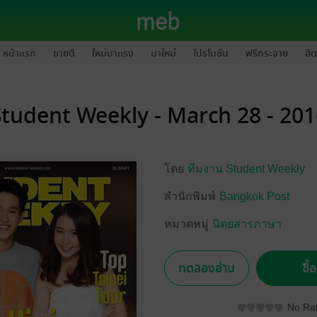
หน้าแรก
ขายดี
ใหม่มาแรง
มาใหม่
โปรโมชัน
ฟรีกระจาย
ฮิต
Student Weekly - March 28 - 201
โดย
ทีมงาน Student Weekly
สำนักพิมพ์
Bangkok Post
หมวดหมู่
นิตยสารภาษา
ทดลองอ่าน
ซื้
No Rat