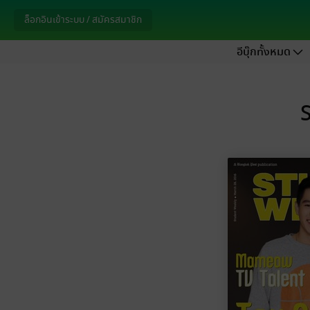
ล็อกอินเข้าระบบ / สมัครสมาชิก
อีบุ๊กทั้งหมด