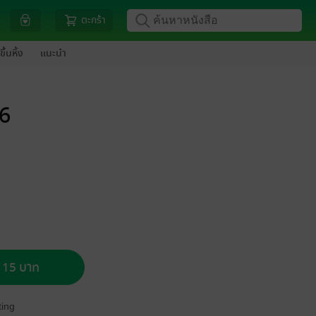
ตะกร้า
ขึ้นหิ้ง
แนะนำ
6
อ 15 บาท
ing