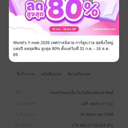
ทำไมนางจะเปิดโรงหมอและร้านขายยาของตนเองไม่ได้
เล่า?
ทว่าอุดมคตินั้นสวยงาม..
World's Y meb 2026 เทศกาลนิยาย การ์ตูนวาย สุดยิ่งใหญ่
แต่ความเป็นจริงกลับแตกต่างเข้าขั้นวิกฤต
แห่งปี ลดสุดฟิน สูงสุด 80% ตั้งแต่วันที่ 31 ก.ค. - 16 ส.ค.
69
เพราะสิ่งสำคัญอันยิ่งใหญ่ในตอนนี้นั่นก็คือ.. เงิน!"
จีนโบราณ
หนังสือแปล
นิยายจีนแปล
ซีรีส์
สนมรักของเจิ้นวันวันคิดแต่จะหาตังค์
ประเภทไฟล์
pdf, epub
(สารบัญ)
วันที่วางขาย
16 พฤษภาคม 2568
ความยาว
274 หน้า (≈ 41,512 คำ)