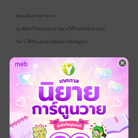
พ่อแม่ล้มหายตายจาก
ญาติมิตรก็จ้องแต่จะขายนางให้ไปแต่งกับชายแก่
วัน ๆ ให้กินแต่ของเหลืออย่างกับหมูหมา
ไร้ซึ่งคฤหาสน์หลังใหญ่
ไร้ซึ่งตระกูลดีมีอำนาจเกื้อหนุน
การดำรงชีวิตในแต่ละวันมีแต่ต้องดิ้นรนเท่านั้น!
แต่ในเมื่อนางมีวิชาแพทย์ติดตัวมา