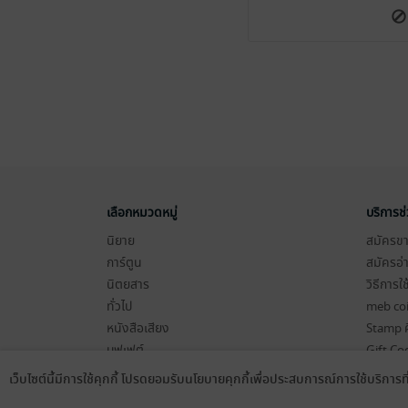
เลือกหมวดหมู่
บริการช
นิยาย
สมัครขาย
การ์ตูน
สมัครอ่
นิตยสาร
วิธีการใ
ทั่วไป
meb co
หนังสือเสียง
Stamp ค
บุฟเฟต์
Gift Co
เงื่อนไข
เว็บไซต์นี้มีการใช้คุกกี้ โปรดยอมรับนโยบายคุกกี้เพื่อประสบการณ์การใช้บริการ
Language
ดาวน์โหลดแอป
นโยบายค