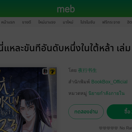
หน้าแรก
ขายดี
ใหม่มาแรง
มาใหม่
โปรโมชัน
ฟรีกระจาย
ฮิต
นี่แหละขันทีอันดับหนึ่งในใต้หล้า เล่
โดย
夜行书生
สำนักพิมพ์
BookBox_Official
หมวดหมู่
นิยายกำลังภายใน
ทดลองอ่าน
ซื้
No Rat