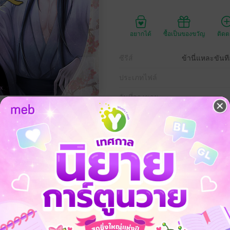
อยากได้
ซื้อเป็นของขวัญ
ติด
ซีรีส์
ข้านี่แหละขันที
ประเภทไฟล์
วันที่วางขาย
ความยาว
480
ราคาปก
299 
าม จ้าวอู่เจียง เก่งกาจในวิชาแพทย์ตามรอยจ้าวโส่ว ผู้เป็นอาและเป็นถึงขันทีใ
งเป็นปริศนา เคราะห์ซ้ำกรรมซัด ดันไปล่วงรู้ความลับอันยิ่งใหญ่ของฮ่องเต้
านนี้มีแต่ต้องร่วมมือกันเท่านั้น ข้าไม่พูด ฝ่าบาทไม่พูด เพียงเท่านี้ก็ไม่มีใค