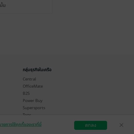
ั้น
กลุ่มธุรกิจในเครือ
Central
OfficeMate
B2S
Power Buy
Supersports
Tops
Hytexts
ายการใช้คุกกี้ของเราที่นี่
ตกลง
สมัครขายอีบุ๊ก
วิธีการใช้งาน
ติดต่อเรา