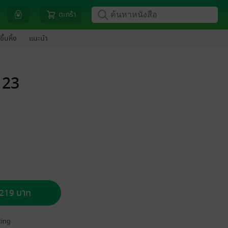
ตะกร้า
ขึ้นหิ้ง
แนะนำ
ม 23
อ 219 บาท
ing