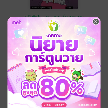
Patto happy
การ์ตูนรายตอน
ทดลองอ่าน
ซื้อ 140 บาท
5.00
16 Rating
อยากได้
ซื้อเป็นของขวัญ
ติดตาม
แชร์
ประเภทไฟล์
pdf
วันที่วางขาย
19 พฤษภาคม 2568
ความยาว
42 หน้า