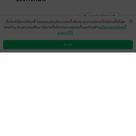
หน้าที่ 1
เว็บไซต์นี้มีการใช้คุกกี้ โปรดยอมรับนโยบายคุกกี้เพื่อประสบการณ์การใช้บริการที่ดีที่สุด
ของท่าน ท่านสามารถศึกษาวิธีการตั้งค่าการควบคุมคุกกี้ของท่านผ่าน
นโยบายการใช้คุกกี้
ของเราที่นี่
มีแล้ว -
DreamNotFound♡
0
24 วันที่ผ่านมา
ตกลง
ดาวน์โหลดแอป
วิธีการใช้งาน
ติดต่อเรา
ทุกคนซื้อเถอะค่ะ มาเอ็นดูเจ้ากล้ากันเยอะ ๆ
เถอะ นางตลกช็อตฟิลเก่ง
มาก5555636377636553552626
มีแล้ว -
S'Ren
4
20 พ.ค. 2568
5:50 น.
มีแล้ว -
Monochrome11
มีแล้ว -
Priyaporn131
34
24 ม.ค. 2569
18:29 น.
27 พ.ย. 2568
20:46 น.
ก้อนเมฆสีขาวดำ
มีแล้ว -
เจ๊ไฝ ฟันข้าวโพด
27 ต.ค. 2568
3:35 น.
23 ก.ค. 2568
14:35 น.