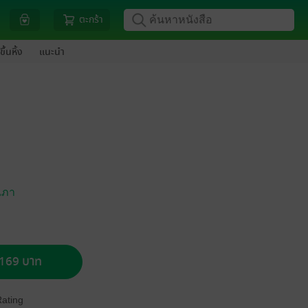
ตะกร้า
ขึ้นหิ้ง
แนะนำ
มเภา
อ 169 บาท
Rating