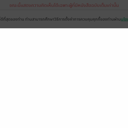
ขณะนี้แสดงความคิดเห็นได้เฉพาะผู้ที่มีหนังสือฉบับเต็มเท่านั้น
(ข้อความอัตโนมัติจากระบบ)
ที่ดีที่สุดของท่าน ท่านสามารถศึกษาวิธีการตั้งค่าการควบคุมคุกกี้ของท่านผ่าน
นโยบ
2
ดู 1 ความเห็นย่อย
มี
1
shadowspicy
ไรเตอร์เป็นปลา
28 พ.ค. 2568
11:24 น.
28 พ.ค. 2568
1:21 น.
26 พ
Project X
อิ๋งหั่วฉง หิ่งห้อยน้อยมีไฟแรงสู
ง