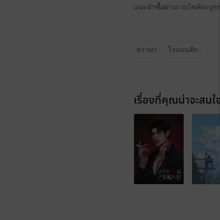
แนะนำซื้อผ่านเวบไซค์จะถูกก
ดรามา
โรแมนติก
เรื่องที่คุณน่าจะสนใ