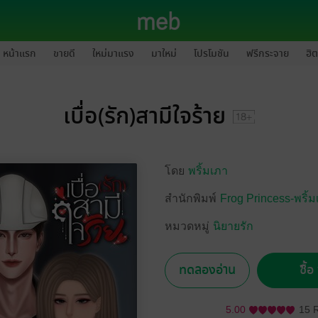
หน้าแรก
ขายดี
ใหม่มาแรง
มาใหม่
โปรโมชัน
ฟรีกระจาย
ฮิต
เบื่อ(รัก)สามีใจร้าย
โดย
พริ้มเภา
สำนักพิมพ์
Frog Princess-พริ้
หมวดหมู่
นิยายรัก
ทดลองอ่าน
ซื้
5.00
15 