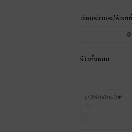
เขียนรีวิวและให้เรตติ
รีวิวทั้งหมด
มาให้กำลังใจคะ🥰💝
0