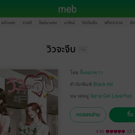
หน้าแรก
ขายดี
ใหม่มาแรง
มาใหม่
โปรโมชัน
ฟรีกระจาย
ฮิต
วิวจะจีบ
โดย
จิ้งจอกขาว
สำนักพิมพ์
Black list
หมวดหมู่
นิยาย Girl Love/Yuri
ทดลองอ่าน
ซื้
4.92
13 