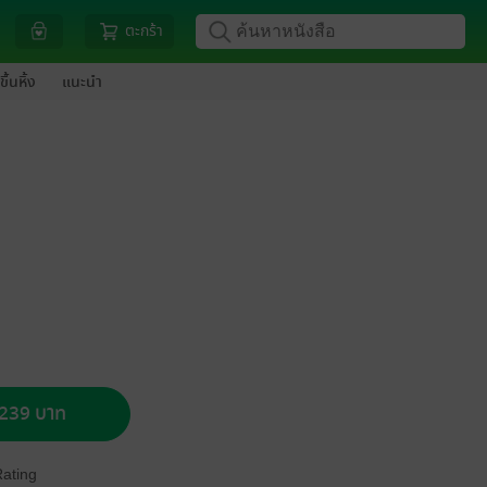
ตะกร้า
ขึ้นหิ้ง
แนะนำ
อ 239 บาท
Rating