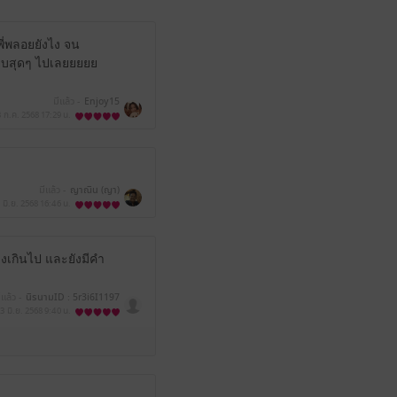
พี่พลอยยังไง จน
ักแบบสุดๆ ไปเลยยยยย
มีแล้ว -
Enjoy15
3 ก.ค. 2568
17:29 น.
มีแล้ว -
ญาณิน (ญา)
 มิ.ย. 2568
16:46 น.
ข็งเกินไป และยังมีคำ
ีแล้ว -
นิรนามID : 5r3i6I1197
3 มิ.ย. 2568
9:40 น.