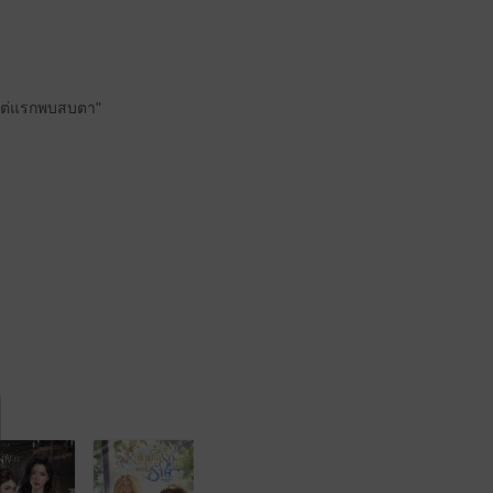
้งแต่แรกพบสบตา"