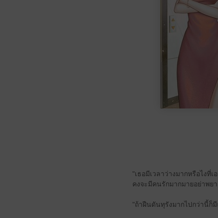
"เธอมีเวลาว่างมากหรือไงที่
คงจะมีคนรักมากมายอย่าพยายา
"ถ้าฝืนดันทุรังมากไปกว่านี้ก็ม