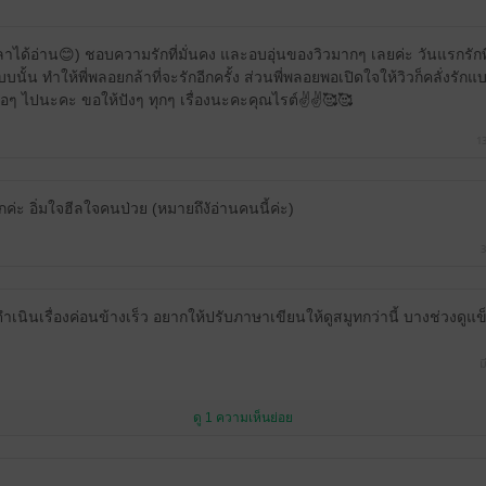
วลาได้อ่าน😊) ชอบความรักที่มั่นคง และอบอุ่นของวิวมากๆ เลยค่ะ วันแรกรัก
แบบนั้น ทำให้พี่พลอยกล้าที่จะรักอีกครั้ง ส่วนพี่พลอยพอเปิดใจให้วิวก็คลั่งร
อๆ ไปนะคะ ขอให้ปังๆ ทุกๆ เรื่องนะคะคุณไรต์✌️✌️🥰🥰
1
มากค่ะ อิ่มใจฮีลใจคนป่วย (หมายถึงัอ่านคนนี้ค่ะ)
3
 ดำเนินเรื่องค่อนข้างเร็ว อยากให้ปรับภาษาเขียนให้ดูสมูทกว่านี้ บางช่วงดูแ
ม
ดู 1 ความเห็นย่อย