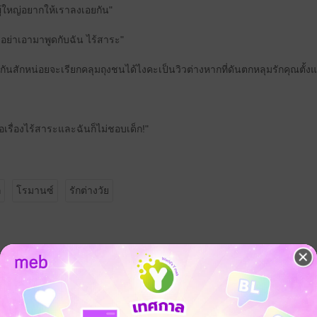
ู้ใหญ่อยากให้เราลงเอยกัน"
ดอย่าเอามาพูดกับฉัน ไร้สาระ"
กันสักหน่อยจะเรียกคลุมถุงชนได้ไงคะเป็นวิวต่างหากที่ดันตกหลุมรักคุณตั
อเรื่องไร้สาระและฉันก็ไม่ชอบเด็ก!"
ก
โรมานซ์
รักต่างวัย
จ