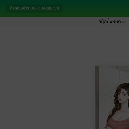
ล็อกอินเข้าระบบ / สมัครสมาชิก
อีบุ๊กทั้งหมด