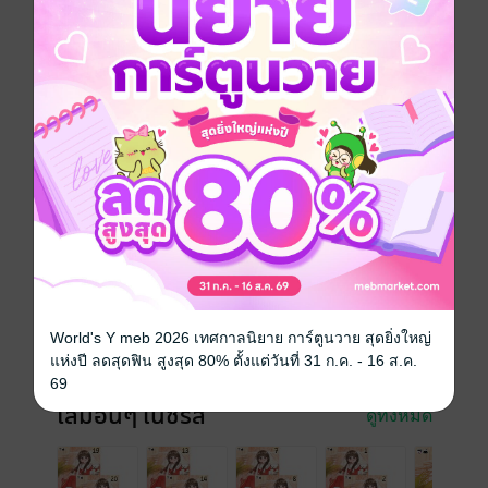
หล่อ! มีอำนาจ! พวกเขาต้องมาเลี้ยงดูเธอต่อจากนี้หรือ?
แล้วชีวิตของเด็กหญิงถังโย่วโย่วจะเป็นอย่างไรกันเนี่ย?!
(ตอนที่ 441-480)
หนังสือแปล
นิยายจีนแปล
ซีรีส์
หลานสาวตัวน้อยกับเหล่าคุณลุงผู้มั่งคั่งทั้งห้า
ประเภทไฟล์
pdf, epub
(สารบัญ)
วันที่วางขาย
22 พฤษภาคม 2568
ความยาว
478 หน้า (≈ 61,640 คำ)
World's Y meb 2026 เทศกาลนิยาย การ์ตูนวาย สุดยิ่งใหญ่
ราคาปก
399 บาท (ประหยัด 30%)
แห่งปี ลดสุดฟิน สูงสุด 80% ตั้งแต่วันที่ 31 ก.ค. - 16 ส.ค.
69
เล่มอื่นๆ ในซีรีส์
ดูทั้งหมด