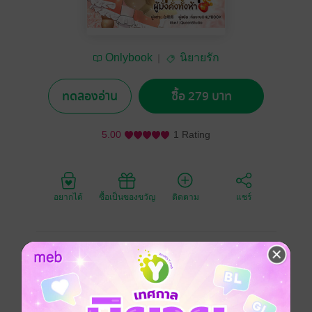
Onlybook
นิยายรัก
ทดลองอ่าน
ซื้อ 279 บาท
5.00
1 Rating
อยากได้
ซื้อเป็นของขวัญ
ติดตาม
แชร์
วิญญาณสาวจากศตวรรษที่ 21 ทะลุเข้ามาในร่างของเด็ก
หญิงถังโย่วโย่ว ตลอดชีวิตของหนูน้อยมีแม่เพียงคนเดียวที่
คอยดูแล แต่ตอนนี้ถังโย่วโย่วไม่มีแม่แล้ว ดังนั้น เด็กหญิง
จึงต้องอยู่ในการดูแลของเหล่าคุณลุงทั้ง 5 คน เดี๋ยวนะ
แล้วเธอมีคุณลุงตั้งแต่เมื่อไหร่ แถมแต่ละคนก็ช่าง รวย!