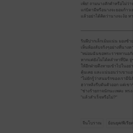
เพ้ย! ถามนางสักคำหรือไม่ว่าน
แก่บิดามีหรือนางจะยอมก้าวเท้
แล้วอย่าได้คิดว่านางจะง้อ ห
______________________
ริมฝีปากเล็กเม้มแน่น มองซ้า
เห็นห้องลับจริงๆอย่างที่นา
"หม่อมฉันขอพระราชทานอภัยเพคะ
หากแต่ยังไม่ได้คลำหาที่ปิด
ให้อีกฝ่ายดึงหายเข้าไปในอย่
คุ้นเคย และแน่นอนว่าเขาแ
"ไม่ยักรู้ว่าสนมรักของเรามีนิส
ฮวาหลิงรีบดันตัวออก แต่เขา
"ช่างร้ายกาจนักนะเพคะ ทรงล่
"แล้วสำเร็จหรือไม่?"
จีนโบราณ
ย้อนยุค/พีเรีย