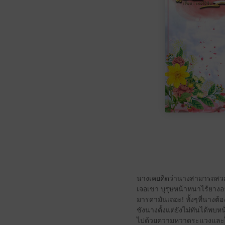
นางเคยคิดว่านางสามารถสวมบทเ
เจอเขา บุรุษหน้าหนาไร้ยางอาย
มารดามันเถอะ! ทั้งๆที่นางต้
ชังนางตั้งแต่ยังไม่ทันได้พบห
ไปด้วยความหวาดระแวงและไม่