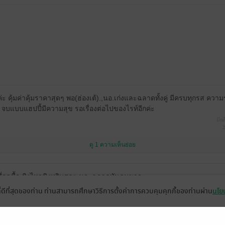
ะ คุ้มค่าคุ้มราคาสุดๆ พอ(ฮ่องเต้).,นอ.เก่งและฉลาดทั้งคู่ มีครบทุกรส ความร
บแบบแฮปปี้มีความสุข รอเรื่องต่อไปของไรท์อีกค่ะ
มีแล
2
ดู 1 ความเห็นย่อย
ี่กดซื้อ ชิงไหวชิงพริบสุดๆ นอ. ฉลาดทันคนมาก
ที่ดีที่สุดของท่าน ท่านสามารถศึกษาวิธีการตั้งค่าการควบคุมคุกกี้ของท่านผ่าน
นโยบ
ุดๆ☺️
25