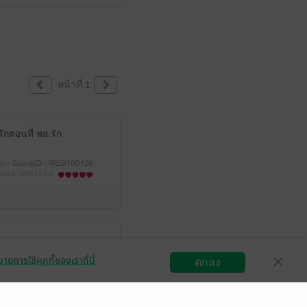
หน้าที่ 1
ักตอนที่ พอ.รัก
้ว -
นิรนามID : RR5DT0D120
8 พ.ค. 2568
15:3 น.
ายการใช้คุกกี้ของเราที่นี่
ตกลง
สมัครขายอีบุ๊ก
วิธีการใช้งาน
ติดต่อเรา
มีแล้ว -
belle personne*
 พ.ค. 2568
13:54 น.