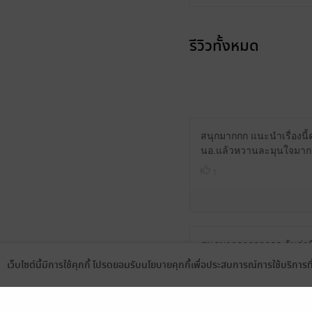
รีวิวทั้งหมด
สนุกมากกก แนะนำเรื่องนี้ค่
นอ.แล้วหวานละมุนใจมาก จ
1
สนุกมากกกกกกกกก คุ้มค่าท
เว็บไซต์นี้มีการใช้คุกกี้ โปรดยอมรับนโยบายคุกกี้เพื่อประสบการณ์การใช้บริการ
พอ.พอรู้ใจตัวเองก็คลั่งรักส
Language
ดาวน์โหลดแอป
1