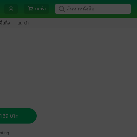
ตะกร้า
ขึ้นหิ้ง
แนะนำ
อ 169 บาท
ating