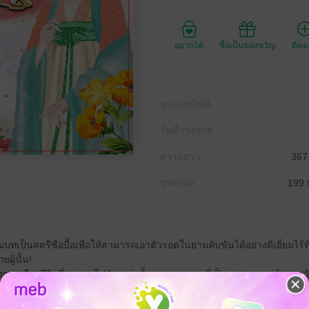
อยากได้
ซื้อเป็นของขวัญ
ติด
ประเภทไฟล์
วันที่วางขาย
ความยาว
367
ราคาปก
199 
ป็นสตรีซื่อบื้อเพื่อให้สามารถเอาตัวรอดในยามคับขันได้อย่างดีเยี่ยมไร้ที่ต
ผู้นั้น!
องการเพียงชีวิตที่สงบสุขไปวันๆเท่านั้น เขาต่างหากที่เป็นคนพานางเข้ามาสู่
น้าด้วยซ้ำ ทั้งยังคิดเองเออเองว่านางคือสตรีร้ายกาจมากด้วยพิษสง การมีนาง
ไว้ใจอย่างที่สุด