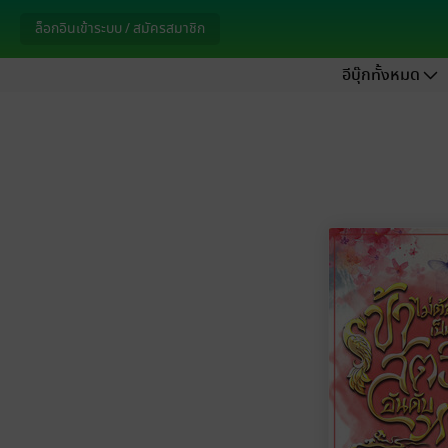
ล็อกอินเข้าระบบ / สมัครสมาชิก
อีบุ๊กทั้งหมด