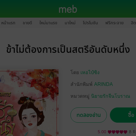
หน้าแรก
ขายดี
ใหม่มาแรง
มาใหม่
โปรโมชัน
ฟรีกระจาย
ฮิต
ข้าไม่ต้องการเป็นสตรีอันดับหนึ่ง
โดย
เหอไป๋ซิง
สำนักพิมพ์
ARINDA
หมวดหมู่
นิยายรักจีนโบราณ
ทดลองอ่าน
ซื้
5.00
8 R