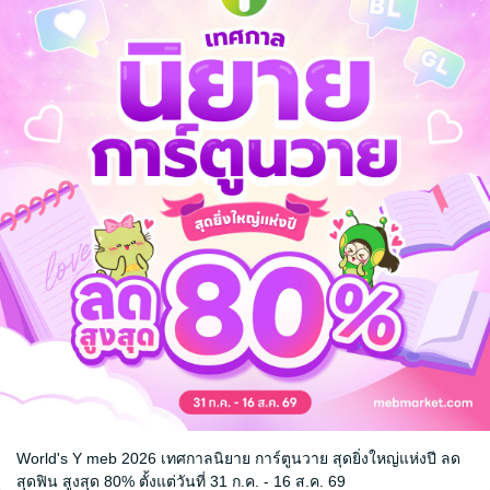
างอยากมาที่ไหนกัน นางยังมีเรื่องที่ยังไม่ได้ทำอีกตั้งมากแต่กลับถูกเขาทำล
าเหยียบย่างเข้ามาในที่ที่เต็มไปด้วยอสรพิษเช่นนี้ สตรีนับร้อยอยากปรนนิบั
ากอยากได้สนมไว้อุ่นเตียงบรรทมเชิญพระองค์ไปหาที่ตำหนักอื่นเถอะ!
__________________________
ยมองขวาเล็กน้อยก่อนจะหลับตาลงแล้วกดสันตำราเข้าไป จากนั้นชั้นหนังสือถ
งคาดเดา ทว่านางกลับยังคงหลับตาแน่นไม่ยอมลืมตาขึ้นมามองแล้วรีบเอ่ย
 หม่อมฉันไม่เห็นสิ่งใดทั้งนั้น จะรีบปิดคืนให้เดี๋ยวนี้"
 จู่ๆมือเล็กของนางก็ถูกกระชากด้วยสัญชาตญาณนางคิดจะสะบัดออกแต่ชั่วพร
างรวดเร็วก่อนที่ประตูลับนั้นจะถูกปิดลง ส่วนนางก็เข้าไปอยู่ในอ้อมกอดของใ
อบฉวยโอกาสนี้กอดนางเอาไว้เสียจนจมอก
ัยอยากรู้อยากเห็นถึงเพียงนี้"
รัดกายนางเอาไว้แน่นจนนางได้แต่เงยหน้าที่ยามนี้แก้มขาวพองออกขึ้นไปมอ
อให้หม่อมฉันมาติดกับเช่นนั้นหรือ"
ด
World's Y meb 2026 เทศกาลนิยาย การ์ตูนวาย สุดยิ่งใหญ่แห่งปี ลด
สุดฟิน สูงสุด 80% ตั้งแต่วันที่ 31 ก.ค. - 16 ส.ค. 69