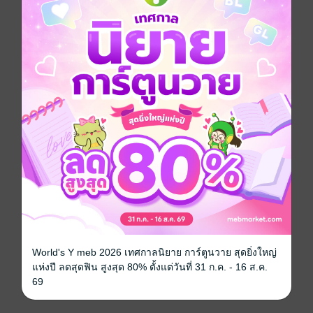
Boy love / Yaoi
ดรามา
แอบรัก
ซีรีส์
โกดังคนเล่นของ
ประเภทไฟล์
pdf, epub
(สารบัญ)
วันที่วางขาย
27 พฤษภาคม 2568
ความยาว
219 หน้า (≈ 39,997 คำ)
ราคาปก
219 บาท (ประหยัด 18%)
เรื่องที่คุณน่าจะสนใจ
World's Y meb 2026 เทศกาลนิยาย การ์ตูนวาย สุดยิ่งใหญ่
แห่งปี ลดสุดฟิน สูงสุด 80% ตั้งแต่วันที่ 31 ก.ค. - 16 ส.ค.
69