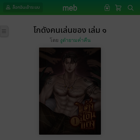
ล็อกอินเข้าระบบ
โกดังคนเล่นของ เล่ม ๑
โดย
งูดำยามค่ำคืน