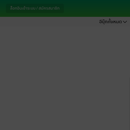
ล็อกอินเข้าระบบ / สมัครสมาชิก
อีบุ๊กทั้งหมด