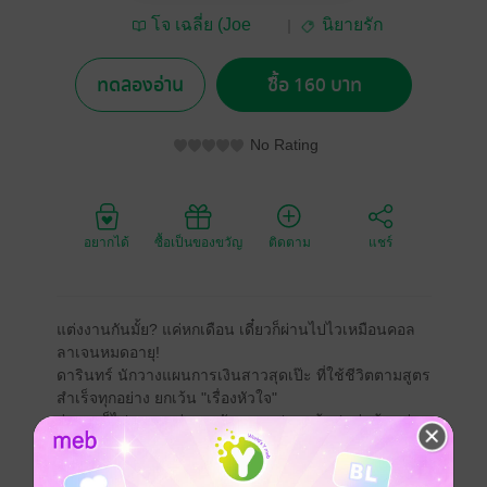
โจ เฉลี่ย (Joe
นิยายรัก
Chalia)
ทดลองอ่าน
ซื้อ 160 บาท
No Rating
อยากได้
ซื้อเป็นของขวัญ
ติดตาม
แชร์
แต่งงานกันมั้ย? แค่หกเดือน เดี๋ยวก็ผ่านไปไวเหมือนคอล
ลาเจนหมดอายุ!
ดารินทร์ นักวางแผนการเงินสาวสุดเป๊ะ ที่ใช้ชีวิตตามสูตร
สำเร็จทุกอย่าง ยกเว้น "เรื่องหัวใจ"
จู่ๆ เธอก็ไปตกลงแต่งงานกับชายแปลกหน้า (แต่หน้าหล่อ
มาก) เพื่อเข้าร่วมรายการเรียลลิตี้จับคู่ชื่อดัง ที่ให้ทั้งเงิน
ล้านและโอกาสเป็นรักแท้ถ้าอยู่รอดได้ครบหกเดือนโดยไม่