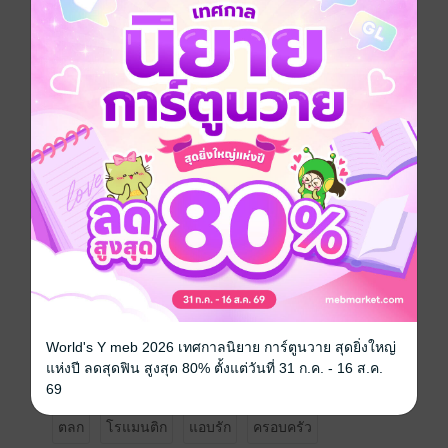
ฆ่ากันตายเสียก่อน!
ฝ่ายเขา ปฐวี ผู้กำกับสายติสต์ผู้เชื่อว่า "รักแท้ไม่มีสคริปต์"
ฝ่ายเธอ ดารินทร์ เจ้าหญิง Excel ที่เชื่อว่า "ความรักควร
คำนวณได้"
สองคน
ต่างกันทุกอย่าง
ไม่ว่าจะรสนิยม การใช้ชีวิต ความคิด หรือแม้แต่ทิศทาง
การวางแปรงสีฟัน
แต่พออยู่บ้านเดียวกัน
กล้องก็ดันจับไว้ไม่หมด
แต่หัวใจสิดันจำไว้หมดเลย
เมื่อ "ความต่าง" กลายเป็นชนวน
เมื่อ "ใกล้ชิด" กลายเป็นความเขิน
และเมื่อ "ความรัก" เริ่มจุดประกายกลางสนามรบของเซต
อัปกล้อง 24 ชั่วโมง
เขาและเธอต้องเรียนรู้ว่า
รักแท้ไม่ต้องเฟค
World's Y meb 2026 เทศกาลนิยาย การ์ตูนวาย สุดยิ่งใหญ่
แต่ต้องใส่ใจทุกซีน
แห่งปี ลดสุดฟิน สูงสุด 80% ตั้งแต่วันที่ 31 ก.ค. - 16 ส.ค.
(รวมถึงฉากบนเตียงด้วย)
69
ตลก
โรแมนติก
แอบรัก
ครอบครัว