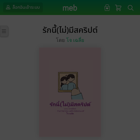
ล็อกอินเข้าระบบ
รักนี้(ไม่)มีสคริปต์
โดย
โจ เฉลี่ย