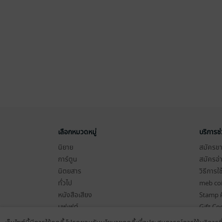
เลือกหมวดหมู่
บริการช
นิยาย
สมัครขาย
การ์ตูน
สมัครอ่
นิตยสาร
วิธีการใ
ทั่วไป
meb co
หนังสือเสียง
Stamp ค
บุฟเฟต์
Gift Co
เงื่อนไข