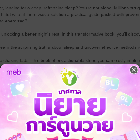
ht, longing for a deep, refreshing sleep? You're not alone. Millions stru
 But what if there was a solution a practical guide packed with proven s
ng energized?
unlocking a better night's rest. In this transformative book, you'll disco
earn the surprising truths about sleep and uncover effective methods ro
re chasing fads. This book offers actionable steps you can easily imple
ms.
over a variety of techniques to find what works best for YOU, whether 
 sleep disruptors.
ust a sleep book. It's your roadmap to a healthier, happier you. Stop e
wake up to a brighter, more rested tomorrow!