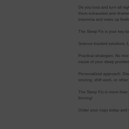
Do you toss and turn all nig
them exhausted and drained.
insomnia and wake up feeli
The Sleep Fix is your key to 
Science-backed solutions: L
Practical strategies: No mo
cause of your sleep proble
Personalized approach: Disc
snoring, shift work, or other
The Sleep Fix is more than j
thriving!
Order your copy today and 