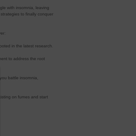
ggle with insomnia, leaving
trategies to finally conquer
ver:
oted in the latest research.
ment to address the root
you battle insomnia,
xisting on fumes and start