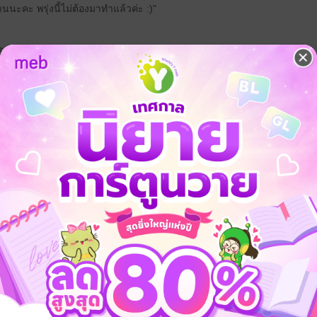
ะคะ พรุ่งนี้ไม่ต้องมาทำแล้วค่ะ :)"
มโต๊ะไม่ได้เลยด้วยซ้ำ!
่านโปร" แบบไม่ต้องพึ่งหมอดูหรือแอบส่องใจหัวหน้า!
ี่ยนมามากกว่า 10 ที่นะ แต่ไม่ได้โดนไล่ออก แค่อยากลองของ)
มว่าใคร รอด หรือ ร่วง มาแล้วด้วย
กงผ่านโปร ที่ไม่มีใครบอกคุณในวันปฐมนิเทศ
ก่ง"
ป็น"
วแบบไหน? ทำยังไงไม่ให้โดนเท?
ดหวังอะไร?
ันมา (เหมือนในเดอะวอยซ์)