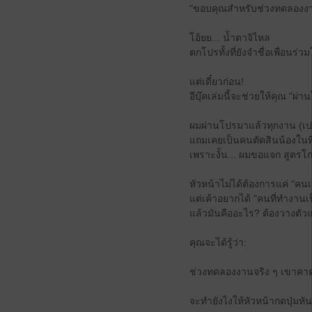
"ขอบคุณสำหรับช่วงทดลองงานน
โอ้ยย... น้ำตาจิไหล
ตกโปรทั้งที่ยังจำชื่อเพื่อนร่ว
แต่เดี๋ยวก่อน!
อีบุ๊คเล่มนี้จะช่วยให้คุณ "ผ
ผมผ่านโปรมาแล้วทุกงาน (เปล
แถมเคยเป็นคนตัดสินน้องในที
เพราะงั้น... ผมขอแจก สูตรโ
หัวหน้าไม่ได้ต้องการแค่ "คนเ
แต่เค้าอยากได้ "คนที่ทำงานเ
แล้วมันคืออะไร? ต้องวางตั
คุณจะได้รู้ว่า:
ช่วงทดลองงานจริง ๆ เขาคา
จะทำยังไงให้หัวหน้ากดปุ่มห