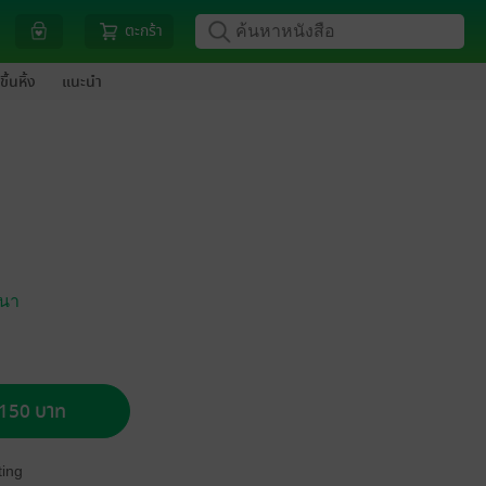
ตะกร้า
ขึ้นหิ้ง
แนะนำ
ฒนา
อ 150 บาท
ing