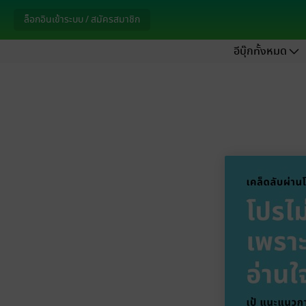
ล็อกอินเข้าระบบ / สมัครสมาชิก
อีบุ๊กทั้งหมด