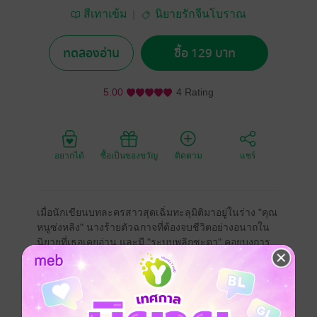
สีเทาเข้ม
นิยายรักจีนโบราณ
ทดลองอ่าน
ซื้อ 129 บาท
5.00
4 Rating
อยากได้
ซื้อเป็นของขวัญ
ติดตาม
แชร์
เมื่อนักเขียนบทละครสาวสุดเฉิ่มทะลุมิติมาอยู่ในร่าง "คุณ
หนูซ่งหลิง" นางร้ายตัวฉกาจที่ต้องจบชีวิตอย่างอนาถใน
นิยายที่เธอเคยอ่าน และมี "ระบบพลิกชะตา" คอยบงการ
ให้ทำภารกิจสุดป่วน เพื่อเอาชีวิตรอดและคว้าหัวใจท่าน
อ๋องปีศาจที่เกลียดนางร้ายเข้าไส้!
จีนโบราณ
ทะลุมิติ
แฟนตาซี
ย้อนยุค/พีเรียด