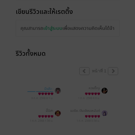
เขียนรีวิวและให้เรตติ้ง
คุณสามารถ
เข้าสู่ระบบ
เพื่อแสดงความคิดเห็นได้จ้า
รีวิวทั้งหมด
หน้าที่ 1
หวงตี้ny
มีแล้ว -
จากนี้และตลอดไป
6 ก.ค. 2568
8:1 น.
1 ก.ค. 2568
6:0 น.
มี๊นิสา
เมเธีย./ลืมเลือน​เหมันต์​
1 ก.ค. 2568
1:56 น.
1 ก.ค. 2568
0:58 น.