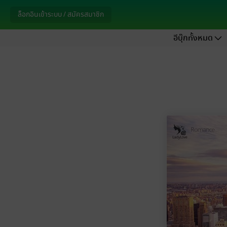
ล็อกอินเข้าระบบ / สมัครสมาชิก
อีบุ๊กทั้งหมด