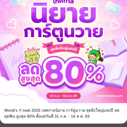
อย่างดีเยี่ยม แถมยังติดใจหล่อนเสียด้วย
ุดที่ซ่อนความสวยไว้ภายในลุค 'ยัยเฉิ่ม'
เล่นโพลแดนซ์(การออกกำลังกายด้วยเสา)
ไปเต้นแลปแดนซ์ยั่วบนตักของผู้ชายสุดหล่ออย่างเขา
่อที่หล่อนทำให้เขาถึงสวรรค์นั่น
ข่าวร้ายที่ว่า
ล่อนเอง!
ขาบอกเรื่องที่หล่อนไปเต้นยั่วไว้จึงบังเกิด
ลยว่า เขาหมายตาต้องใจ
นอีกสักครั้ง!
เร่ไม่เป็นท่า
ใส่มา หล่อนก็ดันสนองตอบอย่างเต็มใจ
วงแขนร้อนๆ' และ 'ความแข็งแกร่งของเขา'
World's Y meb 2026 เทศกาลนิยาย การ์ตูนวาย สุดยิ่งใหญ่แห่งปี ลด
สุดฟิน สูงสุด 80% ตั้งแต่วันที่ 31 ก.ค. - 16 ส.ค. 69