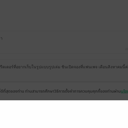
าา
23
รีดเดอร์ที่อยากเก็บในรูปแบบรูปเล่ม ชินเปิดจองที่แฟนเพจ เดือนสิงหาคมนี้ค
ที่ดีที่สุดของท่าน ท่านสามารถศึกษาวิธีการตั้งค่าการควบคุมคุกกี้ของท่านผ่าน
นโยบ
มีแล้ว -
PiggyFatty
มีแล้ว -
pianopiano
มีแล้
12 เม.ย. 2565
22:30 น.
12 ธ.ค. 2562
22:31 น.
23 มี
Sirisorn
มีแล้ว -
Sugarmooyongg
30 ก.ค. 2559
4:19 น.
5 ก.ค. 2559
9:44 น.
30 พ