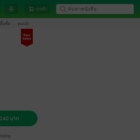
ตะกร้า
ขึ้นหิ้ง
แนะนำ
อ 240 บาท
Rating