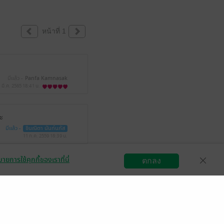
หน้าที่ 1
มีแล้ว -
Panfa Kamnasak
 มี.ค. 2565
18:41 น.
่ะ
มีแล้ว -
ชินณิตา นันท์นภัส
11 ก.ค. 2559
18:39 น.
ายการใช้คุกกี้ของเราที่นี่
ว -
linjee5664
ตกลง
สมัครขายอีบุ๊ก
วิธีการใช้งาน
ติดต่อเรา
.ค. 2561
13:23 น.
R. Camille
.ค. 2559
6:55 น.