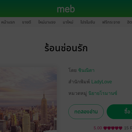
หน้าแรก
ขายดี
ใหม่มาแรง
มาใหม่
โปรโมชัน
ฟรีกระจาย
ฮิต
ร้อนซ่อนรัก
โดย
ชินณิตา
สำนักพิมพ์
LadyLove
หมวดหมู่
นิยายโรมานซ์
ทดลองอ่าน
ซื้
5.00
15 