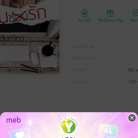
อยากได้
ซื้อเป็นของขวัญ
ติด
ประเภทไฟล์
วันที่วางขาย
ความยาว
391 ห
ราคาปก
320 
งอเมริกัน-ฝรั่งเศส ผู้ชายอบอุ่นแต่แอบร้อนแรง
งงาน แต่กลับได้เจอสาวสวยใน 'คลับแลปแดนซ์'