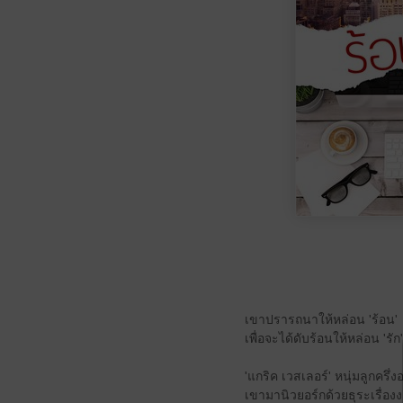
เขาปรารถนาให้หล่อน 'ร้อน'
เพื่อจะได้ดับร้อนให้หล่อน 'รัก'
'แกริค เวสเลอร์' หนุ่มลูกครึ่
เขามานิวยอร์กด้วยธุระเรื่อ