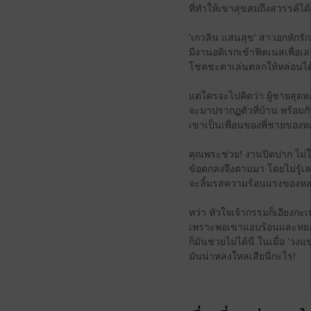
ที่ทำให้เขาสุขสมถึงสวรรค์ได้
'เกวลิน แสนสุข' สาวอกหักรักค
มีงานอดิเรกเข้าฟิตเนสเพื่อ
โชคชะตาเล่นตลกให้หล่อนได้
แต่ใครจะไปคิดว่า ผู้ชายสุดหล
จะมาปรากฏตัวที่บ้าน พร้อมกับ
เขาเป็นเพื่อนของพี่ชายของห
คุณพระช่วย! งานปิดปาก ไม่ให้เ
ข้อตกลงจึงตามมา โดยไม่รู้เ
จะลิ้มรสความร้อนแรงของหล่อ
ทว่า หัวใจเจ้ากรรมก็เอียงกะเท่
เพราะพอเขาแอบร้อนและหยอด
ก็มันช่วยไม่ได้นี่ ในเมื่อ '
มันน่าหลงใหลเสียนี่กะไร!