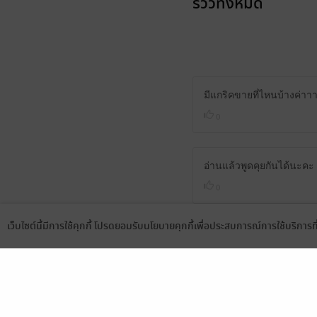
รีวิวทั้งหมด
มีแกริคขายที่ไหนบ้างค่าา
0
อ่านแล้วพูดคุยกันได้นะคะ 
0
เว็บไซต์นี้มีการใช้คุกกี้ โปรดยอมรับนโยบายคุกกี้เพื่อประสบการณ์การใช้บริการ
มีแล้ว -
maxilec
Language
ดาวน์โหลดแอป
30 ก.ย. 2566
20:26 น.
มีแล้ว -
isbell.sawadiwang
4 ส.ค. 2560
11:14 น.