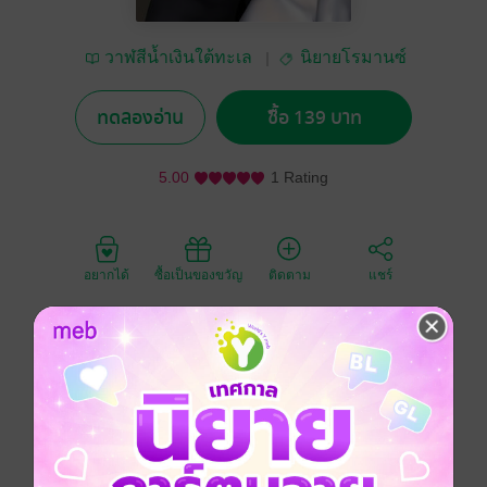
วาฬสีน้ำเงินใต้ทะเล
นิยายโรมานซ์
ลึก
ทดลองอ่าน
ซื้อ 139 บาท
5.00
1 Rating
อยากได้
ซื้อเป็นของขวัญ
ติดตาม
แชร์
"กฎข้อแรก: ห้ามจูบปาก! กฎข้อสอง: ถ้าจะเรียกใช้ 'บริการ'
ต้องแจ้งล่วงหน้า 2 ชั่วโมงเพื่อเคลียร์ตารางอ่านหนังสือ!"
เมื่อซาตานหมื่นล้านสายเปย์อย่าง 'วายุ' ยอมจ่ายไม่อั้นเพื่อ
ซื้อตัวเด็กเลี้ยงมาบำเรอรัก แต่สิ่งที่ได้กลับมาคือ 'สาวบัญชี
หน้าตาย' ในชุดนอนโดราเอมอนย้วยๆ ที่มาพร้อมกับหน้า