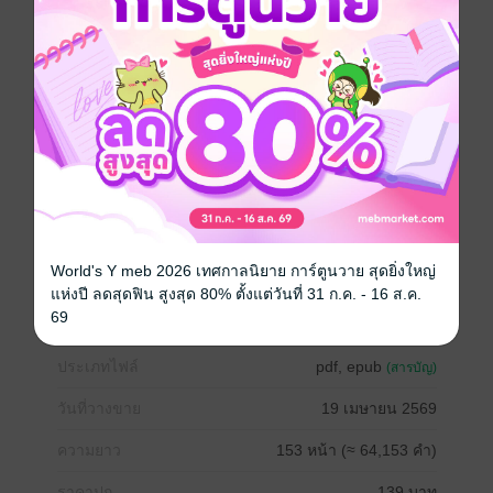
กระดาษตั้งกฎเหล็กใส่หน้า! งานนี้ประธาน V-Empire จอม
เผด็จการถึงกับไปไม่เป็น เมื่อเจอ 'พราวฟ้า' อธิบายเรื่อง
การสกินชิปว่าเป็นแค่ 'กลไกทางชีววิทยา' เพื่อป้องกัน
ความผูกพัน
เตรียมพบกับสงครามประสาทสุดฮา การปะทะกันระหว่าง
คนบ้าอำนาจกับสาวหน้านิ่ง และอาการคลั่งรักจนเสียสติ
ของซาตานที่อยากจะแหกกฎแทบขาดใจ! อ่านคำโปรยจบ
แล้วรีบกดซื้อเลยครับ ก่อนท่านประธานจะลงแดงตาย
เพราะไม่ได้จูบเมีย!
ภาพปกโดย : เด็กติดวาด
World's Y meb 2026 เทศกาลนิยาย การ์ตูนวาย สุดยิ่งใหญ่
แห่งปี ลดสุดฟิน สูงสุด 80% ตั้งแต่วันที่ 31 ก.ค. - 16 ส.ค.
โรมานซ์
18+
มาเฟีย
โคแก่
คลั่งรัก
69
ประเภทไฟล์
pdf, epub
(สารบัญ)
วันที่วางขาย
19 เมษายน 2569
ความยาว
153 หน้า (≈ 64,153 คำ)
ราคาปก
139 บาท